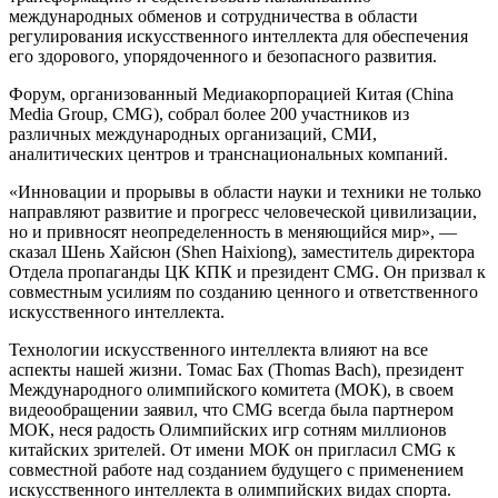
международных обменов и сотрудничества в области
регулирования искусственного интеллекта для обеспечения
его здорового, упорядоченного и безопасного развития.
Форум, организованный Медиакорпорацией Китая (China
Media Group, CMG), собрал более 200 участников из
различных международных организаций, СМИ,
аналитических центров и транснациональных компаний.
«Инновации и прорывы в области науки и техники не только
направляют развитие и прогресс человеческой цивилизации,
но и привносят неопределенность в меняющийся мир», —
сказал Шень Хайсюн (Shen Haixiong), заместитель директора
Отдела пропаганды ЦК КПК и президент CMG. Он призвал к
совместным усилиям по созданию ценного и ответственного
искусственного интеллекта.
Технологии искусственного интеллекта влияют на все
аспекты нашей жизни. Томас Бах (Thomas Bach), президент
Международного олимпийского комитета (МОК), в своем
видеообращении заявил, что CMG всегда была партнером
МОК, неся радость Олимпийских игр сотням миллионов
китайских зрителей. От имени МОК он пригласил CMG к
совместной работе над созданием будущего с применением
искусственного интеллекта в олимпийских видах спорта.