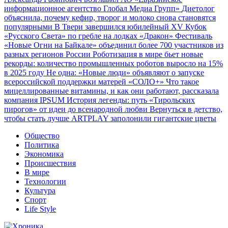
информационное агентство Глобал Медиа Групп»
Диетолог
объяснила, почему кефир, творог и молоко снова становятся
популярными
В Твери завершился юбилейный XV Кубок
«Русского Света» по гребле на лодках «Дракон»
Фестиваль
«Новые Огни на Байкале» объединил более 700 участников из
разных регионов России
Роботизация в мире бьет новые
рекорды: количество промышленных роботов выросло на 15%
в 2025 году
Не одна: «Новые люди» объявляют о запуске
всероссийской поддержки матерей «СОЛО+»
Что такое
мицеллированные витамины, и как они работают, рассказала
компания IPSUM
История легенды: путь «Тирольских
пирогов» от идеи до всенародной любви
Вернуться в детство,
чтобы стать лучше
ARTPLAY заполонили гигантские цветы
Общество
Политика
Экономика
Происшествия
В мире
Технологии
Культура
Спорт
Life Style