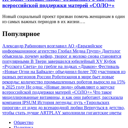
всероссийской поддержки матерей «СОЛО+»
Новый социальный проект призван помочь женщинам в один
из самых важных периодов в их жизни….
Популярное
Александр Рабинович возглавил АО «Евразийское
информационное агентство Глобал Медиа Групп»
Диетолог
объяснила, почему кефир, творог и молоко снова становятся
популярными
В Твери завершился юбилейный XV Кубок
«Русского Света» по гребле на лодках «Дракон»
Фестиваль
«Новые Огни на Байкале» объединил более 700 участников из
разных регионов России
Роботизация в мире бьет новые
рекорды: количество промышленных роботов выросло на 15%
в 2025 году
Не одна: «Новые люди» объявляют о запуске
всероссийской поддержки матерей «СОЛО+»
Что такое
мицеллированные витамины, и как они работают, рассказала
компания IPSUM
История легенды: путь «Тирольских
пирогов» от идеи до всенародной любви
Вернуться в детство,
чтобы стать лучше
ARTPLAY заполонили гигантские цветы
Общество
Политика