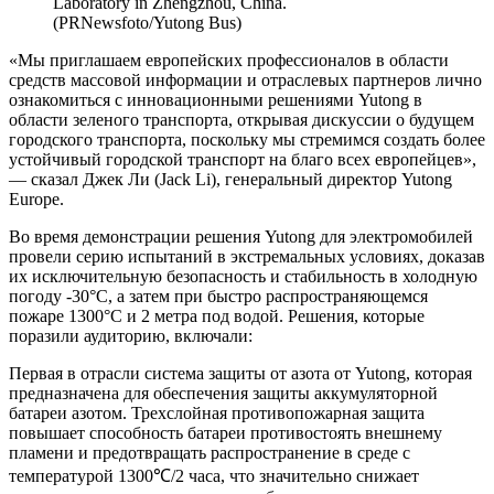
Laboratory in Zhengzhou, China.
(PRNewsfoto/Yutong Bus)
«Мы приглашаем европейских профессионалов в области
средств массовой информации и отраслевых партнеров лично
ознакомиться с инновационными решениями Yutong в
области зеленого транспорта, открывая дискуссии о будущем
городского транспорта, поскольку мы стремимся создать более
устойчивый городской транспорт на благо всех европейцев»,
— сказал Джек Ли (Jack Li), генеральный директор Yutong
Europe.
Во время демонстрации решения Yutong для электромобилей
провели серию испытаний в экстремальных условиях, доказав
их исключительную безопасность и стабильность в холодную
погоду -30°C, а затем при быстро распространяющемся
пожаре 1300°C и 2 метра под водой. Решения, которые
поразили аудиторию, включали:
Первая в отрасли система защиты от азота от Yutong, которая
предназначена для обеспечения защиты аккумуляторной
батареи азотом. Трехслойная противопожарная защита
повышает способность батареи противостоять внешнему
пламени и предотвращать распространение в среде с
температурой 1300℃/2 часа, что значительно снижает