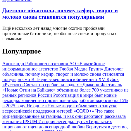
Диетолог объяснила, почему кефир, творог и
молоко снова становятся популярными
Ещё несколько лет назад многие охотно пробовали
протеиновые батончики, необычные снеки и продукты с
громкими…
Популярное
Александр Рабинович возглавил АО «Евразийское
информационное агентство Глобал Медиа Групп»
Диетолог
объяснила, почему кефир, творог и молоко снова становятся
популярными
В Твери завершился юбилейный XV Кубок
«Русского Света» по гребле на лодках «Дракон»
Фестиваль
«Новые Огни на Байкале» объединил более 700 участников из
разных регионов России
Роботизация в мире бьет новые
рекорды: количество промышленных роботов выросло на 15%
в 2025 году
Не одна: «Новые люди» объявляют о запуске
всероссийской поддержки матерей «СОЛО+»
Что такое
мицеллированные витамины, и как они работают, рассказала
компания IPSUM
История легенды: путь «Тирольских
пирогов» от идеи до всенародной любви
Вернуться в детство,