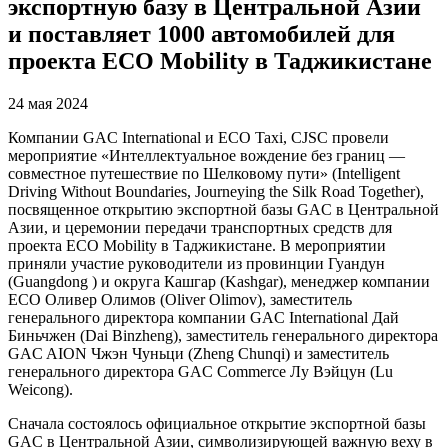
экспортную базу в Центральной Азии
и поставляет 1000 автомобилей для
проекта ECO Mobility в Таджикистане
24 мая 2024
Компании GAC International и ECO Taxi, CJSC провели
мероприятие «Интеллектуальное вождение без границ —
совместное путешествие по Шелковому пути» (Intelligent
Driving Without Boundaries, Journeying the Silk Road Together),
посвященное открытию экспортной базы GAC в Центральной
Азии, и церемонии передачи транспортных средств для
проекта ECO Mobility в Таджикистане. В мероприятии
приняли участие руководители из провинции Гуандун
(Guangdong ) и округа Кашгар (Kashgar), менеджер компании
ЕСО Оливер Олимов (Oliver Olimov), заместитель
генерального директора компании GAC International Дай
Биньчжен (Dai Binzheng), заместитель генерального директора
GAC AION Чжэн Чуньци (Zheng Chunqi) и заместитель
генерального директора GAC Commerce Лу Вэйцун (Lu
Weicong).
Сначала состоялось официальное открытие экспортной базы
GAC в Центральной Азии, символизирующей важную веху в