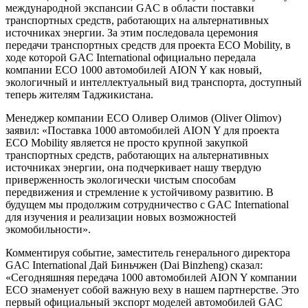
международной экспансии GAC в области поставки
транспортных средств, работающих на альтернативных
источниках энергии. За этим последовала церемония
передачи транспортных средств для проекта ECO Mobility, в
ходе которой GAC International официально передала
компании ECO 1000 автомобилей AION Y как новый,
экологичный и интеллектуальный вид транспорта, доступный
теперь жителям Таджикистана.
Менеджер компании ECO Оливер Олимов (Oliver Olimov)
заявил: «Поставка 1000 автомобилей AION Y для проекта
ECO Mobility является не просто крупной закупкой
транспортных средств, работающих на альтернативных
источниках энергии, она подчеркивает нашу твердую
приверженность экологически чистым способам
передвижения и стремление к устойчивому развитию. В
будущем мы продолжим сотрудничество с GAC International
для изучения и реализации новых возможностей
экомобильности».
Комментируя событие, заместитель генерального директора
GAC International Дай Биньчжен (Dai Binzheng) сказал:
«Сегодняшняя передача 1000 автомобилей AION Y компании
ECO знаменует собой важную веху в нашем партнерстве. Это
первый официальный экспорт моделей автомобилей GAC