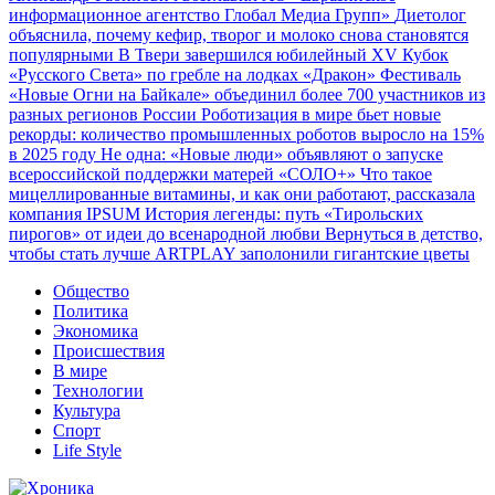
информационное агентство Глобал Медиа Групп»
Диетолог
объяснила, почему кефир, творог и молоко снова становятся
популярными
В Твери завершился юбилейный XV Кубок
«Русского Света» по гребле на лодках «Дракон»
Фестиваль
«Новые Огни на Байкале» объединил более 700 участников из
разных регионов России
Роботизация в мире бьет новые
рекорды: количество промышленных роботов выросло на 15%
в 2025 году
Не одна: «Новые люди» объявляют о запуске
всероссийской поддержки матерей «СОЛО+»
Что такое
мицеллированные витамины, и как они работают, рассказала
компания IPSUM
История легенды: путь «Тирольских
пирогов» от идеи до всенародной любви
Вернуться в детство,
чтобы стать лучше
ARTPLAY заполонили гигантские цветы
Общество
Политика
Экономика
Происшествия
В мире
Технологии
Культура
Спорт
Life Style