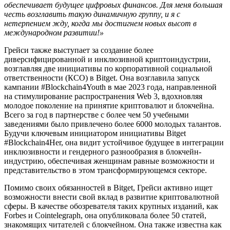
обеспечивает будущее цифровых финансов. Для меня большая
честь возглавить такую динамичную группу, и я с
нетерпением жду, когда мы достигнем новых высот в
международном развитии!»
Грейси также выступает за создание более
диверсифицированной и инклюзивной криптоиндустрии,
возглавляя две инициативы по корпоративной социальной
ответственности (КСО) в Bitget. Она возглавила запуск
кампании #Blockchain4Youth в мае 2023 года, направленной
на стимулирование распространения Web 3, вдохновляя
молодое поколение на принятие криптовалют и блокчейна.
Всего за год в партнерстве с более чем 50 учебными
заведениями было привлечено более 6000 молодых талантов.
Будучи ключевым инициатором инициативы Bitget
#Blockchain4Her, она видит устойчивое будущее в интеграции
инклюзивности и гендерного разнообразия в блокчейн-
индустрию, обеспечивая женщинам равные возможности и
представительство в этом трансформирующемся секторе.
Помимо своих обязанностей в Bitget, Грейси активно ищет
возможности внести свой вклад в развитие криптовалютной
сферы. В качестве обозревателя таких крупных изданий, как
Forbes и Cointelegraph, она опубликовала более 50 статей,
знакомящих читателей с блокчейном. Она также известна как