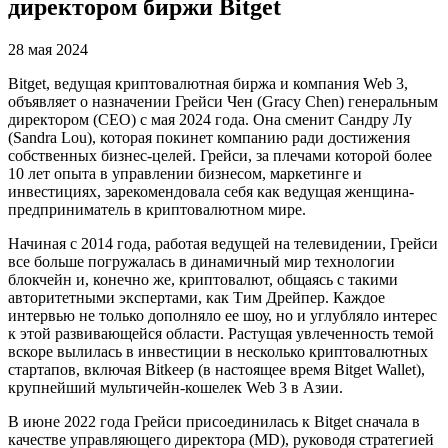
директором биржи Bitget
28 мая 2024
Bitget, ведущая криптовалютная биржа и компания Web 3,
объявляет о назначении Грейси Чен (Gracy Chen) генеральным
директором (CEO) с мая 2024 года. Она сменит Сандру Лу
(Sandra Lou), которая покинет компанию ради достижения
собственных бизнес-целей. Грейси, за плечами которой более
10 лет опыта в управлении бизнесом, маркетинге и
инвестициях, зарекомендовала себя как ведущая женщина-
предприниматель в криптовалютном мире.
Начиная с 2014 года, работая ведущей на телевидении, Грейси
все больше погружалась в динамичный мир технологии
блокчейн и, конечно же, криптовалют, общаясь с такими
авторитетными экспертами, как Тим Дрейпер. Каждое
интервью не только дополняло ее шоу, но и углубляло интерес
к этой развивающейся области. Растущая увлеченность темой
вскоре вылилась в инвестиции в несколько криптовалютных
стартапов, включая Bitkeep (в настоящее время Bitget Wallet),
крупнейший мультичейн-кошелек Web 3 в Азии.
В июне 2022 года Грейси присоединилась к Bitget сначала в
качестве управляющего директора (MD), руководя стратегией