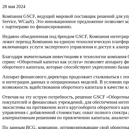
28 мая 2024
Компания GSCF, ведущий мировой поставщик решений для управ
Service, WCaaS). Это инновационное предложение позволяет 
с партнерами по финансированию.
Недавно объединенная под брендом GSCF, Компания интегрирова
лежит переход Компании на единую технологическую платформ
включающих услуги экспертного управления и доступ к альтер
Благодаря значительным инвестициям в технологии компания
сервис «Оборотный капитал как услуга» позволяет аппарату 
оборотного капитала, которые способствуют укреплению балан
Аппарат финансового директора продолжает сталкиваться с п
и интеграции данных и операционных моделей. В условиях пр
возможность задействования оборотного капитала в качестве к
Отвечая на эту острую потребность, решение GSCF «Оборотный
покупателей и финансовых учреждений, для обеспечения инте
экосистемы на протяжении всего кругооборота оборотного кап
управления с добавленной стоимостью; охват полного спектра
альтернативным решениям по привлечению капитала; аналитич
По данным BCG, компании, оптимизировавшие свой оборотный 