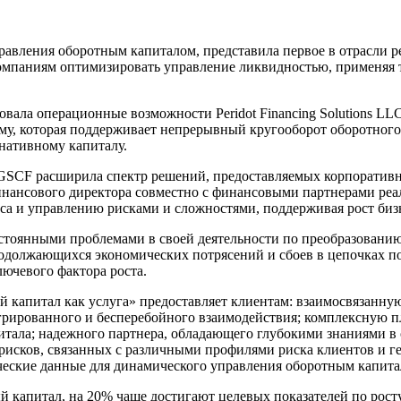
ления оборотным капиталом, представила первое в отрасли реш
компаниям оптимизировать управление ликвидностью, применяя
ла операционные возможности Peridot Financing Solutions LLC и
у, которая поддерживает непрерывный кругооборот оборотного
нативному капиталу.
 GSCF расширила спектр решений, предоставляемых корпорати
финансового директора совместно с финансовыми партнерами ре
са и управлению рисками и сложностями, поддерживая рост биз
остоянными проблемами в своей деятельности по преобразован
одолжающихся экономических потрясений и сбоев в цепочках п
лючевого фактора роста.
 капитал как услуга» предоставляет клиентам: взаимосвязанную
грированного и бесперебойного взаимодействия; комплексную 
итала; надежного партнера, обладающего глубокими знаниями в
 рисков, связанных с различными профилями риска клиентов и ге
еские данные для динамического управления оборотным капитал
капитал, на 20% чаще достигают целевых показателей по рост