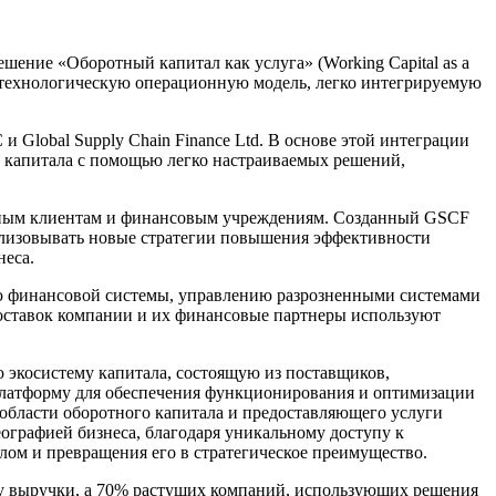
ение «Оборотный капитал как услуга» (Working Capital as a
 технологическую операционную модель, легко интегрируемую
 Global Supply Chain Finance Ltd. В основе этой интеграции
 капитала с помощью легко настраиваемых решений,
вным клиентам и финансовым учреждениям. Созданный GSCF
ализовывать новые стратегии повышения эффективности
неса.
ию финансовой системы, управлению разрозненными системами
оставок компании и их финансовые партнеры используют
 экосистему капитала, состоящую из поставщиков,
платформу для обеспечения функционирования и оптимизации
 области оборотного капитала и предоставляющего услуги
ографией бизнеса, благодаря уникальному доступу к
ом и превращения его в стратегическое преимущество.
у выручки, а 70% растущих компаний, использующих решения