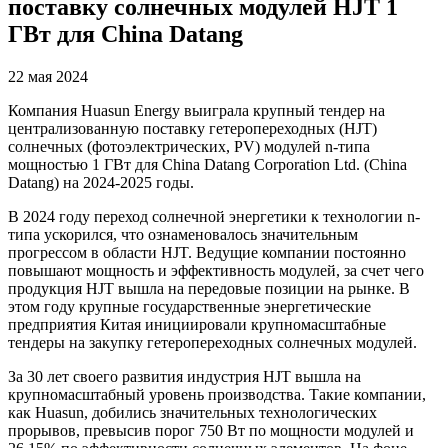
поставку солнечных модулей HJT 1
ГВт для China Datang
22 мая 2024
Компания Huasun Energy выиграла крупный тендер на
централизованную поставку гетеропереходных (HJT)
солнечных (фотоэлектрических, PV) модулей n-типа
мощностью 1 ГВт для China Datang Corporation Ltd. (China
Datang) на 2024-2025 годы.
В 2024 году переход солнечной энергетики к технологии n-
типа ускорился, что ознаменовалось значительным
прогрессом в области HJT. Ведущие компании постоянно
повышают мощность и эффективность модулей, за счет чего
продукция HJT вышла на передовые позиции на рынке. В
этом году крупные государственные энергетические
предприятия Китая инициировали крупномасштабные
тендеры на закупку гетеропереходных солнечных модулей.
За 30 лет своего развития индустрия HJT вышла на
крупномасштабный уровень производства. Такие компании,
как Huasun, добились значительных технологических
прорывов, превысив порог 750 Вт по мощности модулей и