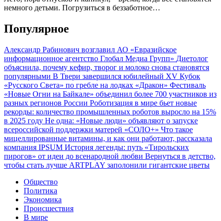
немного детьми. Погрузиться в беззаботное…
Популярное
Александр Рабинович возглавил АО «Евразийское
информационное агентство Глобал Медиа Групп»
Диетолог
объяснила, почему кефир, творог и молоко снова становятся
популярными
В Твери завершился юбилейный XV Кубок
«Русского Света» по гребле на лодках «Дракон»
Фестиваль
«Новые Огни на Байкале» объединил более 700 участников из
разных регионов России
Роботизация в мире бьет новые
рекорды: количество промышленных роботов выросло на 15%
в 2025 году
Не одна: «Новые люди» объявляют о запуске
всероссийской поддержки матерей «СОЛО+»
Что такое
мицеллированные витамины, и как они работают, рассказала
компания IPSUM
История легенды: путь «Тирольских
пирогов» от идеи до всенародной любви
Вернуться в детство,
чтобы стать лучше
ARTPLAY заполонили гигантские цветы
Общество
Политика
Экономика
Происшествия
В мире