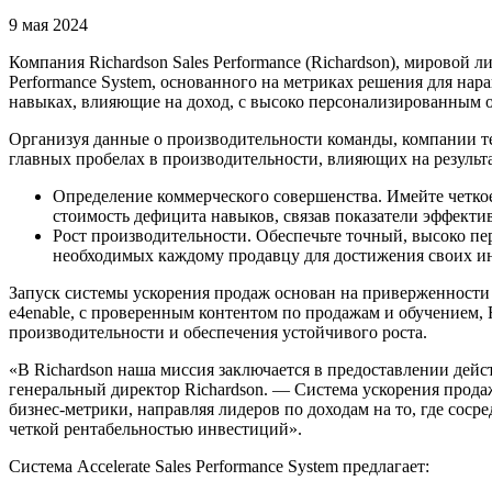
9 мая 2024
Компания Richardson Sales Performance (Richardson), мировой 
Performance System, основанного на метриках решения для нар
навыках, влияющие на доход, с высоко персонализированным о
Организуя данные о производительности команды, компании те
главных пробелах в производительности, влияющих на результ
Определение коммерческого совершенства. Имейте четко
стоимость дефицита навыков, связав показатели эффект
Рост производительности. Обеспечьте точный, высоко п
необходимых каждому продавцу для достижения своих ин
Запуск системы ускорения продаж основан на приверженности 
e4enable, с проверенным контентом по продажам и обучением,
производительности и обеспечения устойчивого роста.
«В Richardson наша миссия заключается в предоставлении дейс
генеральный директор Richardson. — Система ускорения прода
бизнес-метрики, направляя лидеров по доходам на то, где сос
четкой рентабельностью инвестиций».
Система Accelerate Sales Performance System предлагает: