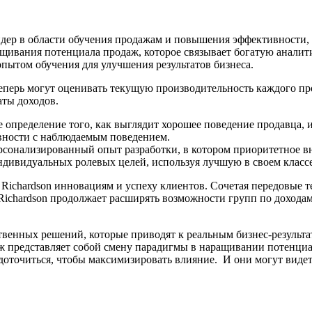
лидер в области обучения продажам и повышения эффективности, о
ащивания потенциала продаж, которое связывает богатую аналит
пытом обучения для улучшения результатов бизнеса.
перь могут оценивать текущую производительность каждого прод
аты доходов.
е определение того, как выглядит хорошее поведение продавца,
ивности с наблюдаемым поведением.
ерсонализированный опыт разработки, в котором приоритетное в
дивидуальных ролевых целей, используя лучшую в своем класс
Richardson инновациям и успеху клиентов. Сочетая передовые т
 Richardson продолжает расширять возможности групп по дохода
твенных решений, которые приводят к реальным бизнес-результат
ж представляет собой смену парадигмы в наращивании потенциал
редоточиться, чтобы максимизировать влияние. И они могут виде