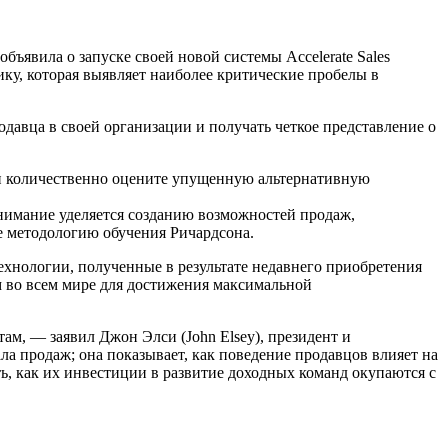
бъявила о запуске своей новой системы Accelerate Sales
ику, которая выявляет наиболее критические пробелы в
авца в своей организации и получать четкое представление о
 и количественно оцените упущенную альтернативную
нимание уделяется созданию возможностей продаж,
е методологию обучения Ричардсона.
ехнологии, полученные в результате недавнего приобретения
м во всем мире для достижения максимальной
ам, — заявил Джон Элси (John Elsey), президент и
а продаж; она показывает, как поведение продавцов влияет на
ть, как их инвестиции в развитие доходных команд окупаются с