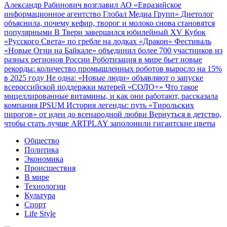
Александр Рабинович возглавил АО «Евразийское
информационное агентство Глобал Медиа Групп»
Диетолог
объяснила, почему кефир, творог и молоко снова становятся
популярными
В Твери завершился юбилейный XV Кубок
«Русского Света» по гребле на лодках «Дракон»
Фестиваль
«Новые Огни на Байкале» объединил более 700 участников из
разных регионов России
Роботизация в мире бьет новые
рекорды: количество промышленных роботов выросло на 15%
в 2025 году
Не одна: «Новые люди» объявляют о запуске
всероссийской поддержки матерей «СОЛО+»
Что такое
мицеллированные витамины, и как они работают, рассказала
компания IPSUM
История легенды: путь «Тирольских
пирогов» от идеи до всенародной любви
Вернуться в детство,
чтобы стать лучше
ARTPLAY заполонили гигантские цветы
Общество
Политика
Экономика
Происшествия
В мире
Технологии
Культура
Спорт
Life Style