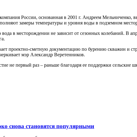
компания России, основанная в 2001 г. Андреем Мельниченко, в
полняют замеры температуры и уровня воды в подземном местор
то вода в месторождении не зависит от сезонных колебаний. В 
га.
т проектно-сметную документацию по бурению скважин и строи
дчеркивает мэр Александр Веретенников.
ие не первый раз – раньше благодаря ее поддержки сельские ш
локо снова становятся популярными