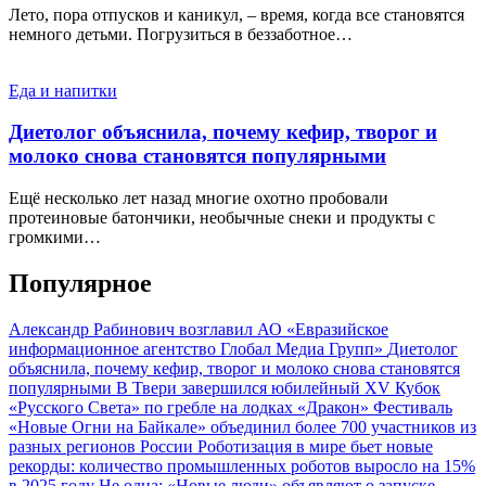
Лето, пора отпусков и каникул, – время, когда все становятся
немного детьми. Погрузиться в беззаботное…
Еда и напитки
Диетолог объяснила, почему кефир, творог и
молоко снова становятся популярными
Ещё несколько лет назад многие охотно пробовали
протеиновые батончики, необычные снеки и продукты с
громкими…
Популярное
Александр Рабинович возглавил АО «Евразийское
информационное агентство Глобал Медиа Групп»
Диетолог
объяснила, почему кефир, творог и молоко снова становятся
популярными
В Твери завершился юбилейный XV Кубок
«Русского Света» по гребле на лодках «Дракон»
Фестиваль
«Новые Огни на Байкале» объединил более 700 участников из
разных регионов России
Роботизация в мире бьет новые
рекорды: количество промышленных роботов выросло на 15%
в 2025 году
Не одна: «Новые люди» объявляют о запуске