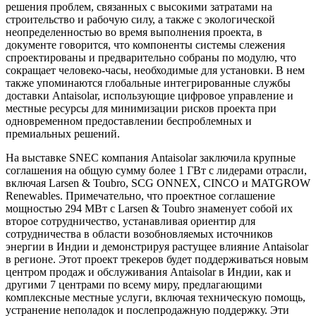
решения проблем, связанных с высокими затратами на
строительство и рабочую силу, а также с экологической
неопределенностью во время выполнения проекта, в
документе говорится, что компоненты системы слежения
спроектированы и предварительно собраны по модулю, что
сокращает человеко-часы, необходимые для установки. В нем
также упоминаются глобальные интегрированные службы
доставки Antaisolar, использующие цифровое управление и
местные ресурсы для минимизации рисков проекта при
одновременном предоставлении беспроблемных и
премиальных решений.
На выставке SNEC компания Antaisolar заключила крупные
соглашения на общую сумму более 1 ГВт с лидерами отрасли,
включая Larsen & Toubro, SCG ONNEX, CINCO и MATGROW
Renewables. Примечательно, что проектное соглашение
мощностью 294 МВт с Larsen & Toubro знаменует собой их
второе сотрудничество, устанавливая ориентир для
сотрудничества в области возобновляемых источников
энергии в Индии и демонстрируя растущее влияние Antaisolar
в регионе. Этот проект трекеров будет поддерживаться новым
центром продаж и обслуживания Antaisolar в Индии, как и
другими 7 центрами по всему миру, предлагающими
комплексные местные услуги, включая техническую помощь,
устранение неполадок и послепродажную поддержку. Эти