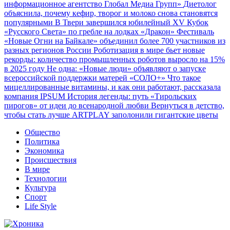
информационное агентство Глобал Медиа Групп»
Диетолог
объяснила, почему кефир, творог и молоко снова становятся
популярными
В Твери завершился юбилейный XV Кубок
«Русского Света» по гребле на лодках «Дракон»
Фестиваль
«Новые Огни на Байкале» объединил более 700 участников из
разных регионов России
Роботизация в мире бьет новые
рекорды: количество промышленных роботов выросло на 15%
в 2025 году
Не одна: «Новые люди» объявляют о запуске
всероссийской поддержки матерей «СОЛО+»
Что такое
мицеллированные витамины, и как они работают, рассказала
компания IPSUM
История легенды: путь «Тирольских
пирогов» от идеи до всенародной любви
Вернуться в детство,
чтобы стать лучше
ARTPLAY заполонили гигантские цветы
Общество
Политика
Экономика
Происшествия
В мире
Технологии
Культура
Спорт
Life Style