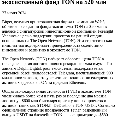
экосистемный фонд TON на $20 млн
27 июня 2024
Bitget, ведущая криптовалютная биржа и компания Web3,
объявила о создании фонда экосистемы TON на $20 млн в
альянсе с сингапурской инвестиционной компанией Foresight
Ventures с целью поддержки проектов на ранней стадии,
основанных на The Open Network (TON). Эта стратегическая
инициатива подчеркивает приверженность содействию
инновациям и развитию в экосистеме TON.
The Open Network (TON) набирает обороты: цена TON в
последнее время достигла нового рекордного максимума. По
данным Delphi Digital, рост экосистемы поддерживается
огромной базой пользователей Telegram, насчитывающей 900
миллионов человек, что увеличивает количество ежедневных
активных адресов в TON за пределы Ethereum.
Общая заблокированная стоимость (TVL) в экосистеме TON
увеличилась более чем в пять раз за последние два месяца,
достигнув $600 млн благодаря притоку новых проектов и
активов, таких как STON.fi, DeDust.io и TON-USDT. Согласно
официальной странице прозрачности Tether, разрешенный
выпуск USDT на блокчейне TON вырос примерно до $580