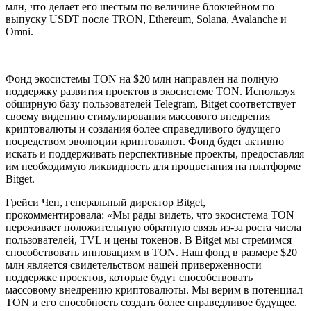
млн, что делает его шестым по величине блокчейном по
выпуску USDT после TRON, Ethereum, Solana, Avalanche и
Omni.
Фонд экосистемы TON на $20 млн направлен на полную
поддержку развития проектов в экосистеме TON. Используя
обширную базу пользователей Telegram, Bitget соответствует
своему видению стимулирования массового внедрения
криптовалюты и создания более справедливого будущего
посредством эволюции криптовалют. Фонд будет активно
искать и поддерживать перспективные проекты, предоставляя
им необходимую ликвидность для процветания на платформе
Bitget.
Грейси Чен, генеральный директор Bitget,
прокомментировала: «Мы рады видеть, что экосистема TON
переживает положительную обратную связь из-за роста числа
пользователей, TVL и цены токенов. В Bitget мы стремимся
способствовать инновациям в TON. Наш фонд в размере $20
млн является свидетельством нашей приверженности
поддержке проектов, которые будут способствовать
массовому внедрению криптовалюты. Мы верим в потенциал
TON и его способность создать более справедливое будущее.