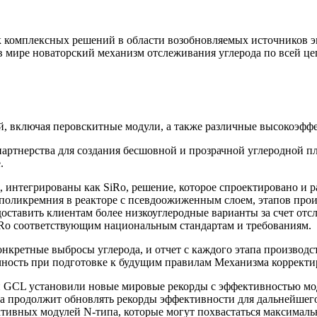
вщик комплексных решений в области возобновляемых источников
мире новаторский механизм отслеживания углерода по всей цепо
, включая перовскитные модули, а также различные высокоэффе
партнерства для создания бесшовной и прозрачной углеродной п
.
 интегрированы как SiRo, решение, которое спроектировано и р
поликремния в реакторе с псевдоожиженным слоем, этапов произ
оставить клиентам более низкоуглеродные варианты за счет отс
iRo соответствующим национальным стандартам и требованиям.
нкретные выбросы углерода, и отчет с каждого этапа производ
ачность при подготовке к будущим правилам Механизма коррект
GCL установили новые мировые рекорды с эффективностью моду
а продолжит обновлять рекорды эффективности для дальнейшего
тивных модулей N-типа, которые могут похвастаться максимал