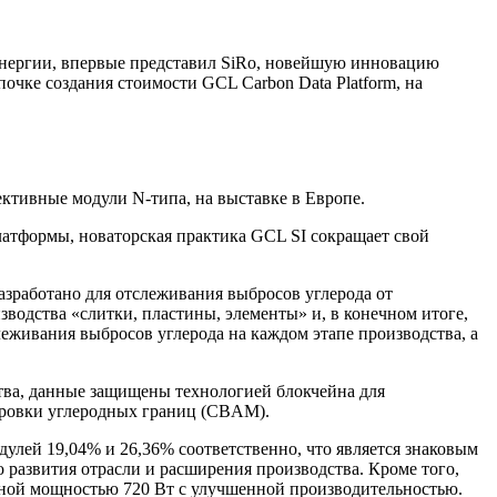
 энергии, впервые представил SiRo, новейшую инновацию
чке создания стоимости GCL Carbon Data Platform, на
ктивные модули N-типа, на выставке в Европе.
латформы, новаторская практика GCL SI сокращает свой
азработано для отслеживания выбросов углерода от
водства «слитки, пластины, элементы» и, в конечном итоге,
леживания выбросов углерода на каждом этапе производства, а
ства, данные защищены технологией блокчейна для
ировки углеродных границ (CBAM).
лей 19,04% и 26,36% соответственно, что является знаковым
 развития отрасли и расширения производства. Кроме того,
ьной мощностью 720 Вт с улучшенной производительностью.