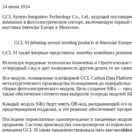
24 июня 2024
GCL System Integration Technology Co., Ltd., ведущий поста
компании в фотоэлектрическом секторе, включающую первый в 
выставке Intersolar Europe в Мюнхене.
GCL SI debuting several trending products at Intersolar Europe
GCL SI также впервые представила линейку новейших решений
Используя передовые технологии блокчейна и стратегические 
углеродный след и дает возможность другим делать то же самое
Все модули, оснащенные платформой GCL Carbon Data Platform,
металлургического производства поликремния до переработки 
сборки фотоэлектрического модуля. Цель создания SiRo — пред
также обеспечения соответствия выбросов углерода модулей S
Каждый модуль SiRo будет иметь QR-код, раскрывающий его ко
предотвращения подделки, и это решение обеспечивает прозр
Последние перовскитные однопереходные и тандемные модули 
прорывом. Система производства электроэнергии из перовскит
компания GCL SI также продемонстрировала пять высокоэффек