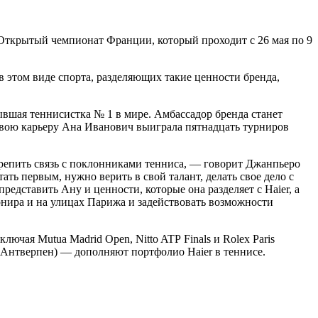
к Открытый чемпионат Франции, который проходит с 26 мая по 9
 этом виде спорта, разделяющих такие ценности бренда,
бывшая теннисистка № 1 в мире. Амбассадор бренда станет
 свою карьеру Ана Иванович выиграла пятнадцать турниров
крепить связь с поклонниками тенниса, — говорит Джанпьеро
ать первым, нужно верить в свой талант, делать свое дело с
едставить Ану и ценности, которые она разделяет с Haier, а
рнира и на улицах Парижа и задействовать возможности
ючая Mutua Madrid Open, Nitto ATР Finals и Rolex Paris
 (Антверпен) — дополняют портфолио Haier в теннисе.