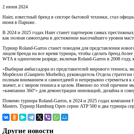
2 июня 2024
Haier, известный бренд в секторе бытовой техники, стал офиц
июня в Париже.
В 2024 и 2025 годах Haier станет партнером самых престижны
как полная самоотдача в достижении высочайшего уровня маст
Турнир Roland-Garros станет поводом для представления новог
лицом бренда на все время турнира, чтобы сделать бренд бол
WTA в одиночном разряде, включая Roland-Garros в 2008 году,
«Выбирая амбассадора из представителей мирового тенниса, м
Морбелло (Gianpiero Morbello), руководитель Отдела стратегии 
полным вниманием и самоотдачей и непрерывно стремиться к со
значит, и с миром тенниса в целом. Именно по этой причине 
«кампании 360°» для демонстрации инноваций, дизайна и сове
Помимо турнира Roland-Garros, в 2024 и 2025 годах компания Ha
Masters. Турнир Hamburg Open серии ATP 500 и два турнира се
Другие новости