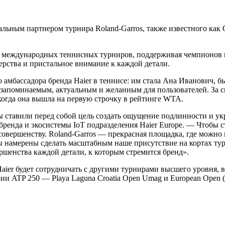
иальным партнером турнира Roland-Garros, также известного ка
х международных теннисных турниров, поддерживая чемпионов в
ерства и пристальное внимание к каждой детали.
о амбассадора бренда Haier в теннисе: им стала Ана Иванович, 
ее запоминаемым, актуальным и желанным для пользователей. За
 когда она вышла на первую строчку в рейтинге WTA.
ы ставили перед собой цель создать ощущение подлинности и у
бренда и экосистемы IoT подразделения Haier Europe. — Чтобы ст
вершенству. Roland-Garros — прекрасная площадка, где можно пр
мы намерены сделать масштабным наше присутствие на кортах ту
ршенства каждой детали, к которым стремится бренд».
ier будет сотрудничать с другими турнирами высшего уровня, вкл
рии ATP 250 — Playa Laguna Croatia Open Umag и European Open