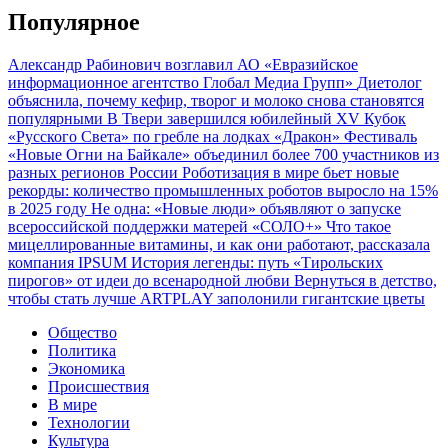
Популярное
Александр Рабинович возглавил АО «Евразийское
информационное агентство Глобал Медиа Групп»
Диетолог
объяснила, почему кефир, творог и молоко снова становятся
популярными
В Твери завершился юбилейный XV Кубок
«Русского Света» по гребле на лодках «Дракон»
Фестиваль
«Новые Огни на Байкале» объединил более 700 участников из
разных регионов России
Роботизация в мире бьет новые
рекорды: количество промышленных роботов выросло на 15%
в 2025 году
Не одна: «Новые люди» объявляют о запуске
всероссийской поддержки матерей «СОЛО+»
Что такое
мицеллированные витамины, и как они работают, рассказала
компания IPSUM
История легенды: путь «Тирольских
пирогов» от идеи до всенародной любви
Вернуться в детство,
чтобы стать лучше
ARTPLAY заполонили гигантские цветы
Общество
Политика
Экономика
Происшествия
В мире
Технологии
Культура