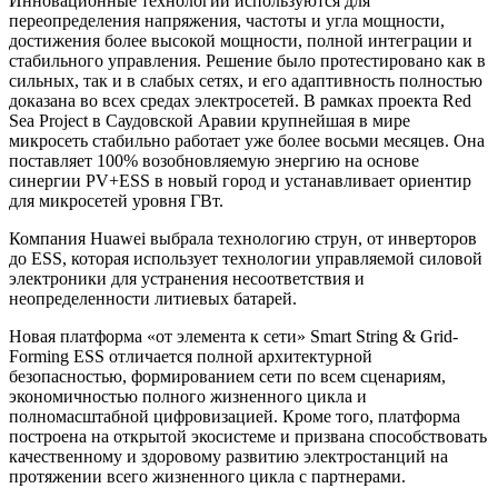
Инновационные технологии используются для
переопределения напряжения, частоты и угла мощности,
достижения более высокой мощности, полной интеграции и
стабильного управления. Решение было протестировано как в
сильных, так и в слабых сетях, и его адаптивность полностью
доказана во всех средах электросетей. В рамках проекта Red
Sea Project в Саудовской Аравии крупнейшая в мире
микросеть стабильно работает уже более восьми месяцев. Она
поставляет 100% возобновляемую энергию на основе
синергии PV+ESS в новый город и устанавливает ориентир
для микросетей уровня ГВт.
Компания Huawei выбрала технологию струн, от инверторов
до ESS, которая использует технологии управляемой силовой
электроники для устранения несоответствия и
неопределенности литиевых батарей.
Новая платформа «от элемента к сети» Smart String & Grid-
Forming ESS отличается полной архитектурной
безопасностью, формированием сети по всем сценариям,
экономичностью полного жизненного цикла и
полномасштабной цифровизацией. Кроме того, платформа
построена на открытой экосистеме и призвана способствовать
качественному и здоровому развитию электростанций на
протяжении всего жизненного цикла с партнерами.