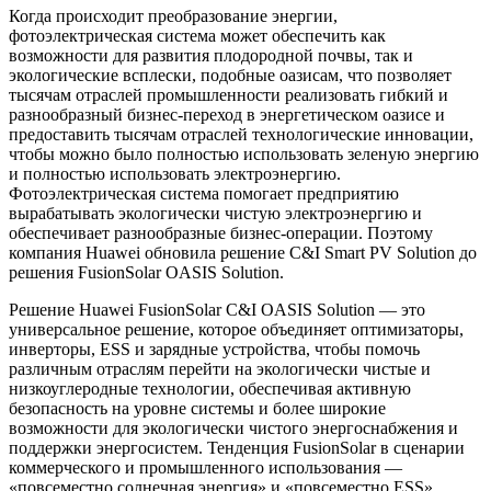
Когда происходит преобразование энергии,
фотоэлектрическая система может обеспечить как
возможности для развития плодородной почвы, так и
экологические всплески, подобные оазисам, что позволяет
тысячам отраслей промышленности реализовать гибкий и
разнообразный бизнес-переход в энергетическом оазисе и
предоставить тысячам отраслей технологические инновации,
чтобы можно было полностью использовать зеленую энергию
и полностью использовать электроэнергию.
Фотоэлектрическая система помогает предприятию
вырабатывать экологически чистую электроэнергию и
обеспечивает разнообразные бизнес-операции. Поэтому
компания Huawei обновила решение C&I Smart PV Solution до
решения FusionSolar OASIS Solution.
Решение Huawei FusionSolar C&I OASIS Solution — это
универсальное решение, которое объединяет оптимизаторы,
инверторы, ESS и зарядные устройства, чтобы помочь
различным отраслям перейти на экологически чистые и
низкоуглеродные технологии, обеспечивая активную
безопасность на уровне системы и более широкие
возможности для экологически чистого энергоснабжения и
поддержки энергосистем. Тенденция FusionSolar в сценарии
коммерческого и промышленного использования —
«повсеместно солнечная энергия» и «повсеместно ESS».