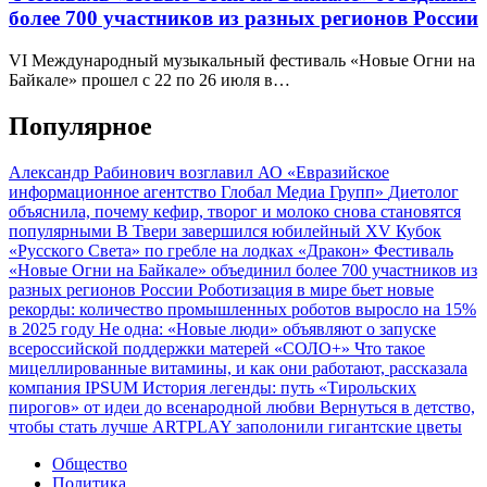
более 700 участников из разных регионов России
VI Международный музыкальный фестиваль «Новые Огни на
Байкале» прошел с 22 по 26 июля в…
Популярное
Александр Рабинович возглавил АО «Евразийское
информационное агентство Глобал Медиа Групп»
Диетолог
объяснила, почему кефир, творог и молоко снова становятся
популярными
В Твери завершился юбилейный XV Кубок
«Русского Света» по гребле на лодках «Дракон»
Фестиваль
«Новые Огни на Байкале» объединил более 700 участников из
разных регионов России
Роботизация в мире бьет новые
рекорды: количество промышленных роботов выросло на 15%
в 2025 году
Не одна: «Новые люди» объявляют о запуске
всероссийской поддержки матерей «СОЛО+»
Что такое
мицеллированные витамины, и как они работают, рассказала
компания IPSUM
История легенды: путь «Тирольских
пирогов» от идеи до всенародной любви
Вернуться в детство,
чтобы стать лучше
ARTPLAY заполонили гигантские цветы
Общество
Политика