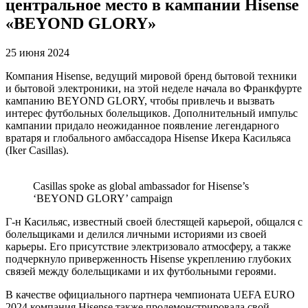
центральное место в кампании Hisense
«BEYOND GLORY»
25 июня 2024
Компания Hisense, ведущий мировой бренд бытовой техники
и бытовой электроники, на этой неделе начала во Франкфурте
кампанию BEYOND GLORY, чтобы привлечь и вызвать
интерес футбольных болельщиков. Дополнительный импульс
кампании придало неожиданное появление легендарного
вратаря и глобального амбассадора Hisense Икера Касильяса
(Iker Casillas).
Casillas spoke as global ambassador for Hisense’s
‘BEYOND GLORY’ campaign
Г-н Касильяс, известный своей блестящей карьерой, общался с
болельщиками и делился личными историями из своей
карьеры. Его присутствие электризовало атмосферу, а также
подчеркнуло приверженность Hisense укреплению глубоких
связей между болельщиками и их футбольными героями.
В качестве официального партнера чемпионата UEFA EURO
2024 компания Hisense также продемонстрировала свой