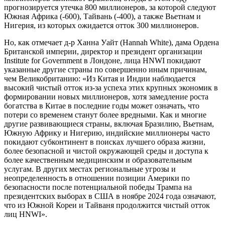
прогнозируется утечка 800 миллионеров, за которой следуют
Южная Африка (-600), Тайвань (-400), а также Вьетнам и
Нигерия, из которых ожидается отток 300 миллионеров.
Но, как отмечает д-р Ханна Уайт (Hannah White), дама Ордена
Британской империи, директор и президент организации
Institute for Government в Лондоне, лица HNWI покидают
указанные другие страны по совершенно иным причинам,
чем Великобританию: «Из Китая и Индии наблюдается
высокий чистый отток из-за успеха этих крупных экономик в
формировании новых миллионеров, хотя замедление роста
богатства в Китае в последние годы может означать, что
потери со временем станут более вредными. Как и многие
другие развивающиеся страны, включая Бразилию, Вьетнам,
Южную Африку и Нигерию, индийские миллионеры часто
покидают субконтинент в поисках лучшего образа жизни,
более безопасной и чистой окружающей среды и доступа к
более качественным медицинским и образовательным
услугам. В других местах региональные угрозы и
неопределенность в отношении позиции Америки по
безопасности после потенциальной победы Трампа на
президентских выборах в США в ноябре 2024 года означают,
что из Южной Кореи и Тайваня продолжится чистый отток
лиц HNWI».