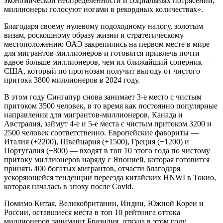
экономической неопределенности и социальных потрясений,
миллионеры голосуют ногами в рекордных количествах».
Благодаря своему нулевому подоходному налогу, золотым
визам, роскошному образу жизни и стратегическому
местоположению ОАЭ закрепились на первом месте в мире
для мигрантов-миллионеров и готовятся привлечь почти
вдвое больше миллионеров, чем их ближайший соперник —
США, который по прогнозам получит выгоду от чистого
притока 3800 миллионеров в 2024 году.
В этом году Сингапур снова занимает 3-е место с чистым
притоком 3500 человек, в то время как постоянно популярные
направления для мигрантов-миллионеров, Канада и
Австралия, займут 4-е и 5-е места с чистым притоком 3200 и
2500 человек соответственно. Европейские фавориты —
Италия (+2200), Швейцария (+1500), Греция (+1200) и
Португалия (+800) — входят в топ 10 этого года по чистому
притоку миллионеров наряду с Японией, которая готовится
принять 400 богатых мигрантов, отчасти благодаря
ускоряющейся тенденции переезда китайских HNWI в Токио,
которая началась в эпоху после Covid.
Помимо Китая, Великобритании, Индии, Южной Кореи и
России, оставшиеся места в топ 10 рейтинга оттока
миллионеров занимают Бразилия, откуда в этом году