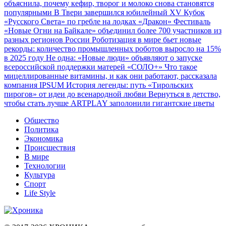
объяснила, почему кефир, творог и молоко снова становятся
популярными
В Твери завершился юбилейный XV Кубок
«Русского Света» по гребле на лодках «Дракон»
Фестиваль
«Новые Огни на Байкале» объединил более 700 участников из
разных регионов России
Роботизация в мире бьет новые
рекорды: количество промышленных роботов выросло на 15%
в 2025 году
Не одна: «Новые люди» объявляют о запуске
всероссийской поддержки матерей «СОЛО+»
Что такое
мицеллированные витамины, и как они работают, рассказала
компания IPSUM
История легенды: путь «Тирольских
пирогов» от идеи до всенародной любви
Вернуться в детство,
чтобы стать лучше
ARTPLAY заполонили гигантские цветы
Общество
Политика
Экономика
Происшествия
В мире
Технологии
Культура
Спорт
Life Style