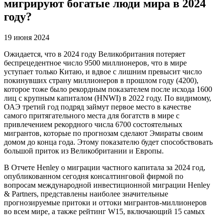
мигрируют богатые люди мира в 2024
году?
19 июня 2024
Ожидается, что в 2024 году Великобритания потеряет
беспрецедентное число 9500 миллионеров, что в мире
уступает только Китаю, и вдвое с лишним превысит число
покинувших страну миллионеров в прошлом году (4200),
которое тоже было рекордным показателем после исхода 1600
лиц с крупным капиталом (HNWI) в 2022 году. По видимому,
ОАЭ третий год подряд займут первое место в качестве
самого притягательного места для богатств в мире с
привлечением рекордного числа 6700 состоятельных
мигрантов, которые по прогнозам сделают Эмираты своим
домом до конца года. Этому показателю будет способствовать
большой приток из Великобритании и Европы.
В Отчете Henley о миграции частного капитала за 2024 год,
опубликованном сегодня консалтинговой фирмой по
вопросам международной инвестиционной миграции Henley
& Partners, представлены наиболее значительные
прогнозируемые притоки и оттоки мигрантов-миллионеров
во всем мире, а также рейтинг W15, включающий 15 самых