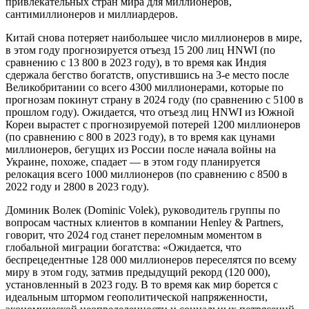
привлекательных стран мира для миллионеров,
сантимиллионеров и миллиардеров.
Китай снова потеряет наибольшее число миллионеров в мире,
в этом году прогнозируется отъезд 15 200 лиц HNWI (по
сравнению с 13 800 в 2023 году), в то время как Индия
сдержала бегство богатств, опустившись на 3-е место после
Великобритании со всего 4300 миллионерами, которые по
прогнозам покинут страну в 2024 году (по сравнению с 5100 в
прошлом году). Ожидается, что отъезд лиц HNWI из Южной
Кореи вырастет с прогнозируемой потерей 1200 миллионеров
(по сравнению с 800 в 2023 году), в то время как цунами
миллионеров, бегущих из России после начала войны на
Украине, похоже, спадает — в этом году планируется
релокация всего 1000 миллионеров (по сравнению с 8500 в
2022 году и 2800 в 2023 году).
Доминик Волек (Dominic Volek), руководитель группы по
вопросам частных клиентов в компании Henley & Partners,
говорит, что 2024 год станет переломным моментом в
глобальной миграции богатства: «Ожидается, что
беспрецедентные 128 000 миллионеров переселятся по всему
миру в этом году, затмив предыдущий рекорд (120 000),
установленный в 2023 году. В то время как мир борется с
идеальным штормом геополитической напряженности,