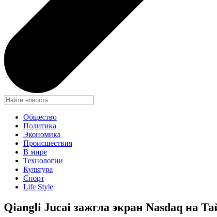
Общество
Политика
Экономика
Происшествия
В мире
Технологии
Культура
Спорт
Life Style
Qiangli Jucai зажгла экран Nasdaq на 