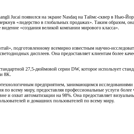
gli Jucai появился на экране Nasdaq на Таймс-сквер в Нью-Йор
дчеркнув «лидерство в глобальных продажах». Таким образом, о
 видение «создания великой компании мирового класса».
тай», подготовленному всемирно известным научно-исследовате
рии светодиодных дисплеев. Она предоставляет клиентам более 
е стандартной 27,5-дюймовой серии DW, которое использует стан
и 8K.
ысокотехнологичным предприятием, занимающимся исследованиями
я по всему миру, предоставляя профессиональные услуги более ч
е и охват автоматизации на 98%. Она предоставляет визуальны
ользователей и домашних пользователей по всему миру.