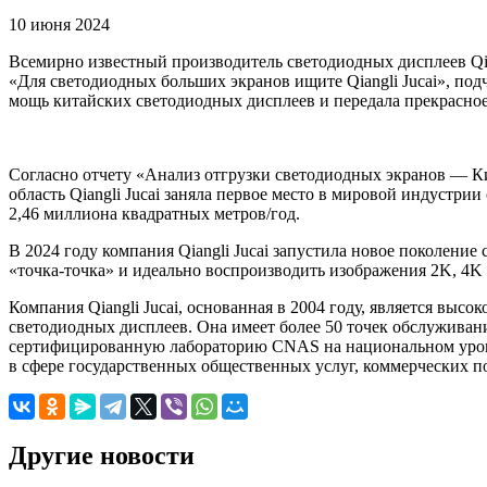
10 июня 2024
Всемирно известный производитель светодиодных дисплеев Qian
«Для светодиодных больших экранов ищите Qiangli Jucai», по
мощь китайских светодиодных дисплеев и передала прекрасное
Согласно отчету «Анализ отгрузки светодиодных экранов — Ки
область Qiangli Jucai заняла первое место в мировой индуст
2,46 миллиона квадратных метров/год.
В 2024 году компания Qiangli Jucai запустила новое поколени
«точка-точка» и идеально воспроизводить изображения 2K, 4K 
Компания Qiangli Jucai, основанная в 2004 году, является в
светодиодных дисплеев. Она имеет более 50 точек обслуживани
сертифицированную лабораторию CNAS на национальном уровн
в сфере государственных общественных услуг, коммерческих п
Другие новости