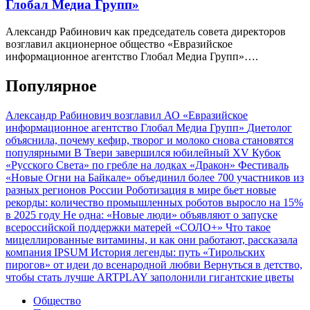
Глобал Медиа Групп»
Александр Рабинович как председатель совета директоров
возглавил акционерное общество «Евразийское
информационное агентство Глобал Медиа Групп»….
Популярное
Александр Рабинович возглавил АО «Евразийское
информационное агентство Глобал Медиа Групп»
Диетолог
объяснила, почему кефир, творог и молоко снова становятся
популярными
В Твери завершился юбилейный XV Кубок
«Русского Света» по гребле на лодках «Дракон»
Фестиваль
«Новые Огни на Байкале» объединил более 700 участников из
разных регионов России
Роботизация в мире бьет новые
рекорды: количество промышленных роботов выросло на 15%
в 2025 году
Не одна: «Новые люди» объявляют о запуске
всероссийской поддержки матерей «СОЛО+»
Что такое
мицеллированные витамины, и как они работают, рассказала
компания IPSUM
История легенды: путь «Тирольских
пирогов» от идеи до всенародной любви
Вернуться в детство,
чтобы стать лучше
ARTPLAY заполонили гигантские цветы
Общество