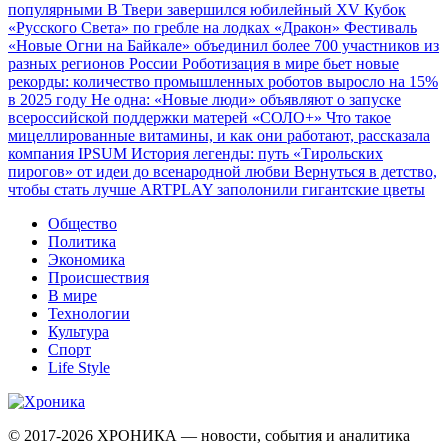
популярными
В Твери завершился юбилейный XV Кубок
«Русского Света» по гребле на лодках «Дракон»
Фестиваль
«Новые Огни на Байкале» объединил более 700 участников из
разных регионов России
Роботизация в мире бьет новые
рекорды: количество промышленных роботов выросло на 15%
в 2025 году
Не одна: «Новые люди» объявляют о запуске
всероссийской поддержки матерей «СОЛО+»
Что такое
мицеллированные витамины, и как они работают, рассказала
компания IPSUM
История легенды: путь «Тирольских
пирогов» от идеи до всенародной любви
Вернуться в детство,
чтобы стать лучше
ARTPLAY заполонили гигантские цветы
Общество
Политика
Экономика
Происшествия
В мире
Технологии
Культура
Спорт
Life Style
© 2017-2026
ХРОНИКА — новости, события и аналитика