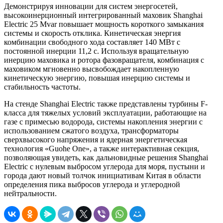
Демонстрируя инновации для систем энергосетей,
высокоинерционный интегрированный маховик Shanghai
Electric 25 Мvar повышает мощность короткого замыкания
системы и скорость отклика. Кинетическая энергия
комбинации свободного хода составляет 140 МВт с
постоянной инерции 11,2 с. Используя вращательную
инерцию маховика и ротора фазовращателя, комбинация с
маховиком мгновенно высвобождает накопленную
кинетическую энергию, повышая инерцию системы и
стабильность частоты.
На стенде Shanghai Electric также представлены турбины F-
класса для тяжелых условий эксплуатации, работающие на
газе с примесью водорода, системы накопления энергии с
использованием сжатого воздуха, трансформаторы
сверхвысокого напряжения и ядерная энергетическая
технология «Guohe One», а также интерактивная секция,
позволяющая увидеть, как дальновидные решения Shanghai
Electric с нулевым выбросом углерода для моря, пустыни и
города дают новый толчок инициативам Китая в области
определения пика выбросов углерода и углеродной
нейтральности.