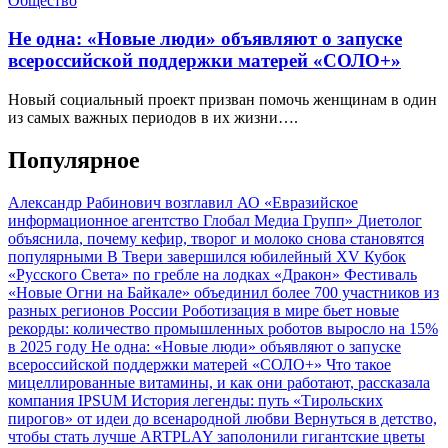
Общество
Не одна: «Новые люди» объявляют о запуске
всероссийской поддержки матерей «СОЛО+»
Новый социальный проект призван помочь женщинам в один
из самых важных периодов в их жизни….
Популярное
Александр Рабинович возглавил АО «Евразийское
информационное агентство Глобал Медиа Групп»
Диетолог
объяснила, почему кефир, творог и молоко снова становятся
популярными
В Твери завершился юбилейный XV Кубок
«Русского Света» по гребле на лодках «Дракон»
Фестиваль
«Новые Огни на Байкале» объединил более 700 участников из
разных регионов России
Роботизация в мире бьет новые
рекорды: количество промышленных роботов выросло на 15%
в 2025 году
Не одна: «Новые люди» объявляют о запуске
всероссийской поддержки матерей «СОЛО+»
Что такое
мицеллированные витамины, и как они работают, рассказала
компания IPSUM
История легенды: путь «Тирольских
пирогов» от идеи до всенародной любви
Вернуться в детство,
чтобы стать лучше
ARTPLAY заполонили гигантские цветы