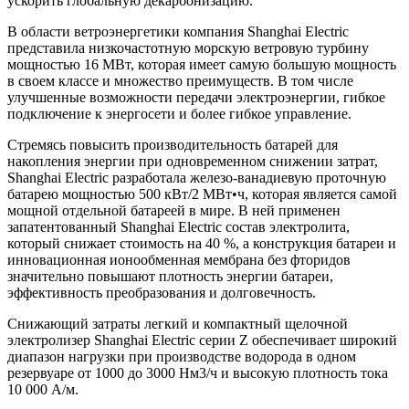
ускорить глобальную декарбонизацию.
В области ветроэнергетики компания Shanghai Electric
представила низкочастотную морскую ветровую турбину
мощностью 16 МВт, которая имеет самую большую мощность
в своем классе и множество преимуществ. В том числе
улучшенные возможности передачи электроэнергии, гибкое
подключение к энергосети и более гибкое управление.
Стремясь повысить производительность батарей для
накопления энергии при одновременном снижении затрат,
Shanghai Electric разработала железо-ванадиевую проточную
батарею мощностью 500 кВт/2 МВт•ч, которая является самой
мощной отдельной батареей в мире. В ней применен
запатентованный Shanghai Electric состав электролита,
который снижает стоимость на 40 %, а конструкция батареи и
инновационная ионообменная мембрана без фторидов
значительно повышают плотность энергии батареи,
эффективность преобразования и долговечность.
Снижающий затраты легкий и компактный щелочной
электролизер Shanghai Electric серии Z обеспечивает широкий
диапазон нагрузки при производстве водорода в одном
резервуаре от 1000 до 3000 Нм3/ч и высокую плотность тока
10 000 А/м.