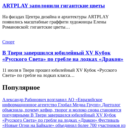
ARTPLAY заполонили гигантские цветы
На фасадах Центра дизайна и архитектуры ARTPLAY
появились масштабные граффити художницы Елены
Романовской: гигантские цветы…
Спорт
В Твери завершился юбилейный XV Кубок
«Русского Света» по гребле на лодках «Дракон»
11 июля в Твери прошел юбилейный XV Кубок «Русского
Света» по гребле на лодках класса…
Популярное
Александр Рабинович возглавил АО «Евразийское
информационное агентство Глобал Медиа Групп»
Диетолог
объяснила, почему кефир, творог и молоко снова становятся
популярными
В Твери завершился юбилейный XV Кубок
«Русского Света» по гребле на лодках «Дракон»
Фестиваль
«Новые Огни на Байкале» объединил более 700 участников из