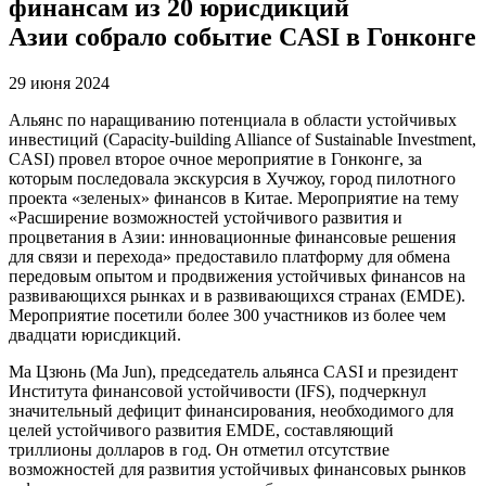
финансам из 20 юрисдикций
Азии собрало событие CASI в Гонконге
29 июня 2024
Альянс по наращиванию потенциала в области устойчивых
инвестиций (Capacity-building Alliance of Sustainable Investment,
CASI) провел второе очное мероприятие в Гонконге, за
которым последовала экскурсия в Хучжоу, город пилотного
проекта «зеленых» финансов в Китае. Мероприятие на тему
«Расширение возможностей устойчивого развития и
процветания в Азии: инновационные финансовые решения
для связи и перехода» предоставило платформу для обмена
передовым опытом и продвижения устойчивых финансов на
развивающихся рынках и в развивающихся странах (EMDE).
Мероприятие посетили более 300 участников из более чем
двадцати юрисдикций.
Ма Цзюнь (Ma Jun), председатель альянса CASI и президент
Института финансовой устойчивости (IFS), подчеркнул
значительный дефицит финансирования, необходимого для
целей устойчивого развития EMDE, составляющий
триллионы долларов в год. Он отметил отсутствие
возможностей для развития устойчивых финансовых рынков