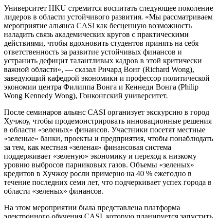
Университет HKU стремится воспитать следующее поколение
лидеров в области устойчивого развития. «Мы рассматриваем
мероприятие альянса CASI как бесценную возможность
наладить связь академических кругов с практическими
действиями, чтобы вдохновить студентов принять на себя
ответственность за развитие устойчивых финансов и
устранить дефицит талантливых кадров в этой критически
важной области», — сказал Ричард Вонг (Richard Wong),
заведующий кафедрой экономики и профессор политической
экономии центра Филиппа Вонга и Кеннеди Вонга (Philip
Wong Kennedy Wong), Гонконгский университет.
После семинаров альянс CASI организует экскурсию в город
Хучжоу, чтобы продемонстрировать инновационные решения
в области «зеленых» финансов. Участники посетят местные
«зеленые» банки, проекты и предприятия, чтобы понаблюдать
за тем, как местная «зеленая» финансовая система
поддерживает «зеленую» экономику и переход к низкому
уровню выбросов парниковых газов. Объемы «зеленых»
кредитов в Хучжоу росли примерно на 40 % ежегодно в
течение последних семи лет, что подчеркивает успех города в
области «зеленых» финансов.
На этом мероприятии была представлена платформа
электронного обучения CASI, которую планируется запустить