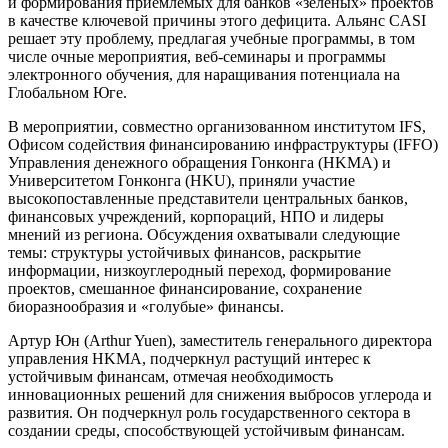
и формирования приемлемых для банков «зеленых» проектов
в качестве ключевой причины этого дефицита. Альянс CASI
решает эту проблему, предлагая учебные программы, в том
числе очные мероприятия, веб-семинары и программы
электронного обучения, для наращивания потенциала на
Глобальном Юге.
В мероприятии, совместно организованном институтом IFS,
Офисом содействия финансированию инфраструктуры (IFFO)
Управления денежного обращения Гонконга (HKMA) и
Университетом Гонконга (HKU), приняли участие
высокопоставленные представители центральных банков,
финансовых учреждений, корпораций, НПО и лидеры
мнений из региона. Обсуждения охватывали следующие
темы: структуры устойчивых финансов, раскрытие
информации, низкоуглеродный переход, формирование
проектов, смешанное финансирование, сохранение
биоразнообразия и «голубые» финансы.
Артур Юн (Arthur Yuen), заместитель генерального директора
управления HKMA, подчеркнул растущий интерес к
устойчивым финансам, отмечая необходимость
инновационных решений для снижения выбросов углерода и
развития. Он подчеркнул роль государственного сектора в
создании среды, способствующей устойчивым финансам.