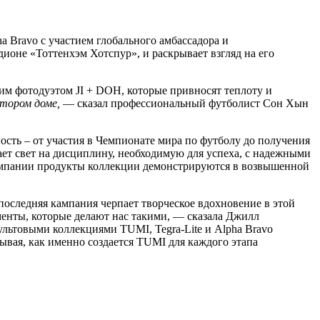
 Bravo с участием глобального амбассадора и
ионе «Тоттенхэм Хотспур», и раскрывает взгляд на его
м фотодуэтом JI + DOH, которые привносят теплоту и
тором доме,
— сказал профессиональный футболист Сон Хын
ность – от участия в Чемпионате мира по футболу до получения
ает свет на дисциплину, необходимую для успеха, с надежными
кампании продукты коллекции демонстрируются в возвышенной
 последняя кампания черпает творческое вдохновение в этой
менты, которые делают нас такими, — сказала Джилл
ультовыми коллекциями TUMI, Tegra-Lite и Alpha Bravo
ывая, как именно создается TUMI для каждого этапа