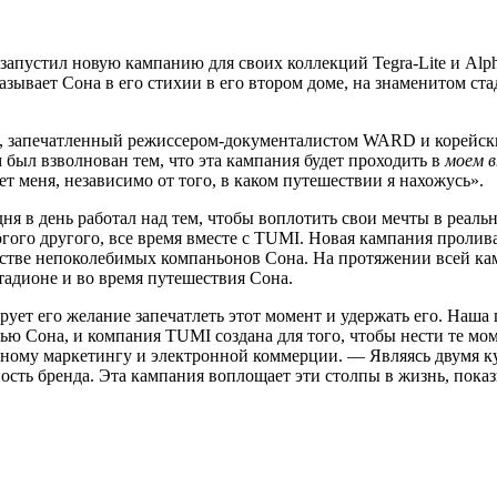
пустил новую кампанию для своих коллекций Tegra-Lite и Alpha
вает Сона в его стихии в его втором доме, на знаменитом стад
, запечатленный режиссером-документалистом WARD и корейски
был взволнован тем, что эта кампания будет проходить в
моем в
 меня, независимо от того, в каком путешествии я нахожусь».
дня в день работал над тем, чтобы воплотить свои мечты в реаль
гого другого, все время вместе с TUMI. Новая кампания пролив
честве непоколебимых компаньонов Сона. На протяжении всей 
стадионе и во время путешествия Сона.
рует его желание запечатлеть этот момент и удержать его. Наша
ю Сона, и компания TUMI создана для того, чтобы нести те мо
альному маркетингу и электронной коммерции. — Являясь двумя к
сть бренда. Эта кампания воплощает эти столпы в жизнь, показ