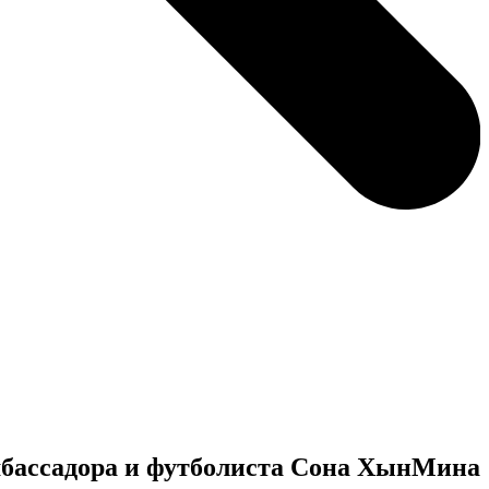
амбассадора и футболиста Сона ХынМина