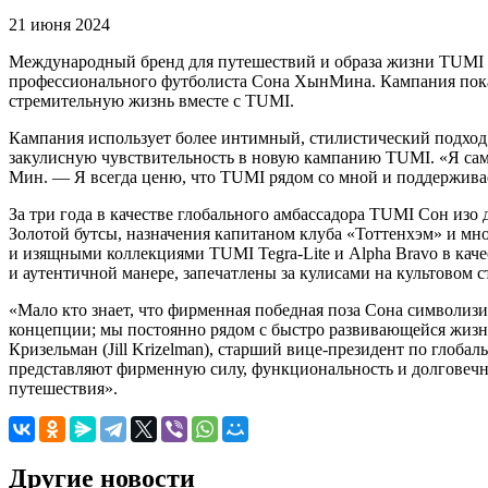
21 июня 2024
Международный бренд для путешествий и образа жизни TUMI за
профессионального футболиста Сона ХынМина. Кампания показы
стремительную жизнь вместе с TUMI.
Кампания использует более интимный, стилистический подход
закулисную чувствительность в новую кампанию TUMI. «Я сам 
Мин. — Я всегда ценю, что TUMI рядом со мной и поддерживает
За три года в качестве глобального амбассадора TUMI Сон изо 
Золотой бутсы, назначения капитаном клуба «Тоттенхэм» и мно
и изящными коллекциями TUMI Tegra-Lite и Alpha Bravo в ка
и аутентичной манере, запечатлены за кулисами на культовом 
«Мало кто знает, что фирменная победная поза Сона символизи
концепции; мы постоянно рядом с быстро развивающейся жизнь
Кризельман (Jill Krizelman), старший вице-президент по глоб
представляют фирменную силу, функциональность и долговечно
путешествия».
Другие новости