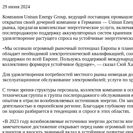
29 июня 2024
Компания Unisun Energy Group, ведущий поставщик промышлен
открытии своей дочерней компании в Германии — Unisun Energ
рынка, предлагая комплексные энергетические услуги, включа
послепродажную поддержку аккумуляторных систем хранения эн
удовлетворение растущего спроса на устойчивые энергетическ
«Мы осознали огромный рыночный потенциал Европы в плане 
обладает необходимой электротехнической квалификацией, со
поддержки по всей Европе. Пользуясь поддержкой международн
коллективно формируя устойчивое будущее», — сказал Сюй Хан
Для удовлетворения потребностей местного рынка немецкая до
эксплуатационное обслуживание электромобилей; услуги по хр
С точки зрения структуры персонала, коллектив компании в о
техническая группа и группа послепродажного обслуживания к
опытом в отрасли возобновляемых источников энергии. Он зани
деятельностью в европейском регионе. Благодаря глубокому п
он хорошо разбирается в тенденциях и спросе в этих областях.
«В 2023 году возобновляемые источники энергии достигли впе
замечательное достижение открывает перед нами огромный по
клиентов и вносить значимый вклад в устойчивое развитие ев