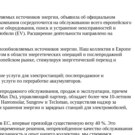
ляемых источников энергии, объявила об официальном
компания сосредоточится на обслуживании всего европейского
ие оборудования, поиск и устранение неисправностей и
мобили (EV). Расширение деятельности направлено на
озобновляемых источников энергии. Наш коллектив в Европе
ом в области энергетических операций и послепродажной
опейском рынке, стимулируя энергетический переход и
ие услуги для электростанций; послепродажное и
 услуги по переработке аккумуляторов.
слепродажного обслуживания, продаж и эксплуатации, причем
(Max Du), управляющий партнер, обладает более чем 10-летним
areonsolar, Sungrow и Tecloman, осуществляя надзор за
м хранения энергии и зарядных станций для электромобилей,
в ЕС, впервые превзойдя существенную веху 40 %. Это
современные решения, непревзойденное качество обслуживания
преданность и опыт нашего коллектива, мы стремимся