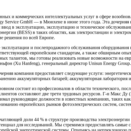
ных и коммерческих интеллектуальных услуг в сфере возобнов
y Service GmbH — в Мюнхене в июне этого года. Эта дочерняя 
я ввод в эксплуатацию, эксплуатацию и техническое обслуживан
ергии (BESS) в таких областях, как электростанции и электро
ие решения по всей Европе.
эксплуатации и послепродажного обслуживания оборудования в
ответствующей европейским стандартам, а также обширным опыт
ых талантов, мы готовы реализовать новые возможности на евр
ьфэн (Xu Hanfeng), генеральный директор Unisun Energy Group.
черняя компания предоставляет следующие услуги: энергетическ
анению аккумуляторных батарей; аккумуляторная лаборатория и
сновном состоит из профессионалов в области технического, по
лиентов составляют две трети трудовых ресурсов. Г-н Макс Ду 
мал руководящие должности в известных компаниях, таких как H
ониманию европейских рынков фотоэлектрических систем, систе
чатляющей доли 44 % в структуре производства электроэнергии 
тенциал для исследований. Мы стремимся предоставлять самые 
ропейской энергетической системы. Опираясь на непреклонную 