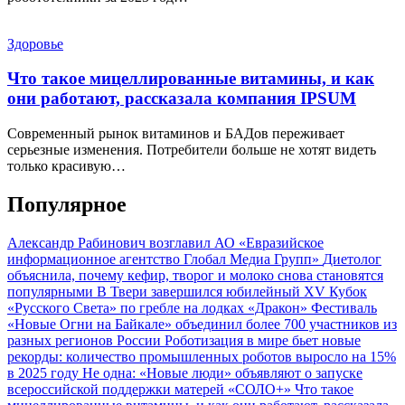
Здоровье
Что такое мицеллированные витамины, и как
они работают, рассказала компания IPSUM
Современный рынок витаминов и БАДов переживает
серьезные изменения. Потребители больше не хотят видеть
только красивую…
Популярное
Александр Рабинович возглавил АО «Евразийское
информационное агентство Глобал Медиа Групп»
Диетолог
объяснила, почему кефир, творог и молоко снова становятся
популярными
В Твери завершился юбилейный XV Кубок
«Русского Света» по гребле на лодках «Дракон»
Фестиваль
«Новые Огни на Байкале» объединил более 700 участников из
разных регионов России
Роботизация в мире бьет новые
рекорды: количество промышленных роботов выросло на 15%
в 2025 году
Не одна: «Новые люди» объявляют о запуске
всероссийской поддержки матерей «СОЛО+»
Что такое