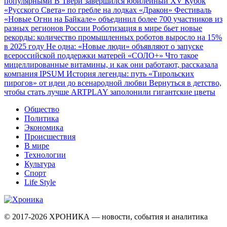
популярными
В Твери завершился юбилейный XV Кубок
«Русского Света» по гребле на лодках «Дракон»
Фестиваль
«Новые Огни на Байкале» объединил более 700 участников из
разных регионов России
Роботизация в мире бьет новые
рекорды: количество промышленных роботов выросло на 15%
в 2025 году
Не одна: «Новые люди» объявляют о запуске
всероссийской поддержки матерей «СОЛО+»
Что такое
мицеллированные витамины, и как они работают, рассказала
компания IPSUM
История легенды: путь «Тирольских
пирогов» от идеи до всенародной любви
Вернуться в детство,
чтобы стать лучше
ARTPLAY заполонили гигантские цветы
Общество
Политика
Экономика
Происшествия
В мире
Технологии
Культура
Спорт
Life Style
© 2017-2026
ХРОНИКА — новости, события и аналитика