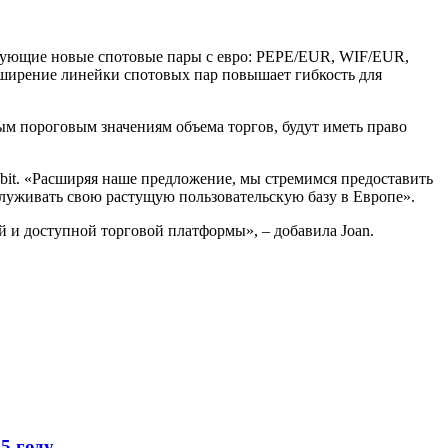
ледующие новые спотовые пары с евро: PEPE/EUR, WIF/EUR,
ние линейки спотовых пар повышает гибкость для
ым пороговым значениям объема торгов, будут иметь право
Bybit. «Расширяя наше предложение, мы стремимся предоставить
служивать свою растущую пользовательскую базу в Европе».
 и доступной торговой платформы», – добавила Joan.
5 году