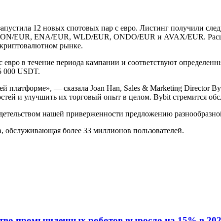
, запустила 12 новых спотовых пар с евро. Листинг получили с
N/EUR, ENA/EUR, WLD/EUR, ONDO/EUR и AVAX/EUR. Расшире
й криптовалютном рынке.
с евро в течение периода кампании и соответствуют определенн
25 000 USDT.
й платформе», — сказала Joan Han, Sales & Marketing Director 
тей и улучшить их торговый опыт в целом. Bybit стремится об
идетельством нашей приверженности предложению разнообразной
ов, обслуживающая более 33 миллионов пользователей.
ство промышленных роботов выросло на 15% в 202