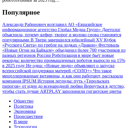
робототехники за 2025 год…
Популярное
Александр Рабинович возглавил АО «Евразийское
информационное агентство Глобал Медиа Групп»
Диетолог
объяснила, почему кефир, творог и молоко снова становятся
популярными
В Твери завершился юбилейный XV Кубок
«Русского Света» по гребле на лодках «Дракон»
Фестиваль
«Новые Огни на Байкале» объединил более 700 участников из
разных регионов России
Роботизация в мире бьет новые
рекорды: количество промышленных роботов выросло на 15%
в 2025 году
Не одна: «Новые люди» объявляют о запуске
всероссийской поддержки матерей «СОЛО+»
Что такое
мицеллированные витамины, и как они работают, рассказала
компания IPSUM
История легенды: путь «Тирольских
пирогов» от идеи до всенародной любви
Вернуться в детство,
чтобы стать лучше
ARTPLAY заполонили гигантские цветы
Общество
Политика
Экономика
Происшествия
В мире
Технологии