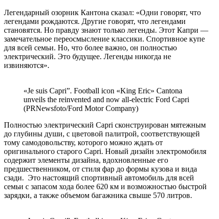
Легендарный озорник Кантона сказал: «Одни говорят, что
легендами рождаются. Другие говорят, что легендами
становятся. Но правду знают только легенды. Этот Капри —
замечательное переосмысление классики. Спортивное купе
для всей семьи. Но, что более важно, он полностью
электрический. Это будущее. Легенды никогда не
извиняются».
«Je suis Capri”. Football icon «King Eric» Cantona
unveils the reinvented and now all-electric Ford Capri
(PRNewsfoto/Ford Motor Company)
Полностью электрический Capri сконструирован мятежным
до глубины души, с цветовой палитрой, соответствующей
тому самодовольству, которого можно ждать от
оригинального старого Capri. Новый дизайн электромобиля
содержит элементы дизайна, вдохновленные его
предшественником, от стиля фар до формы кузова и вида
сзади. Это настоящий спортивный автомобиль для всей
семьи с запасом хода более 620 км и возможностью быстрой
зарядки, а также объемом багажника свыше 570 литров.