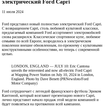
электрический Ford Capri
11 июля 2024
Ford представил новый полностью электрический Ford Capri.
С возвращением Capri, столь любимой культовой классики,
предлагаемый компанией Ford ассортимент электромобилей
снова расширился. Классическое спортивное купе, любимое
семьями по всей Европе, возродилось в электрическом
поколении внешне обновленным, по-прежнему с культовыми
конструктивными особенностями, но теперь с современной
целью.
LONDON, ENGLAND — JULY 10: Eric Cantona
unveils the reinvented and now all-electric Ford Capri
at Wapping Power Station on July 10, 2024 in London,
England. Photo by Dave Benett (PRNewsfoto/Ford
Motor Company)
Ford сотрудничает с легендой французского футбола Эриком
Кантоной, который возглавит презентацию нового Capri,
лично представит начало продаж этой модели компанией и
будет появляться на протяжении всей кампании.