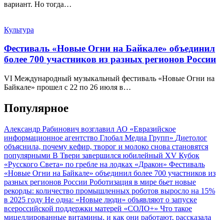
вариант. Но тогда…
Культура
Фестиваль «Новые Огни на Байкале» объединил
более 700 участников из разных регионов России
VI Международный музыкальный фестиваль «Новые Огни на
Байкале» прошел с 22 по 26 июля в…
Популярное
Александр Рабинович возглавил АО «Евразийское
информационное агентство Глобал Медиа Групп»
Диетолог
объяснила, почему кефир, творог и молоко снова становятся
популярными
В Твери завершился юбилейный XV Кубок
«Русского Света» по гребле на лодках «Дракон»
Фестиваль
«Новые Огни на Байкале» объединил более 700 участников из
разных регионов России
Роботизация в мире бьет новые
рекорды: количество промышленных роботов выросло на 15%
в 2025 году
Не одна: «Новые люди» объявляют о запуске
всероссийской поддержки матерей «СОЛО+»
Что такое
мицеллированные витамины, и как они работают, рассказала