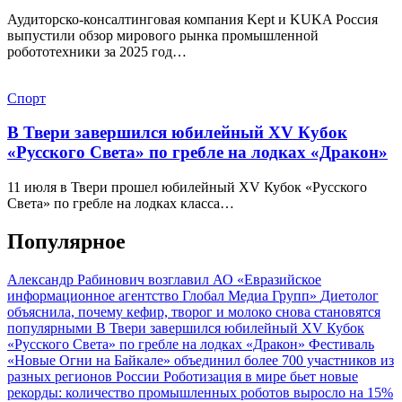
Аудиторско-консалтинговая компания Kept и KUKA Россия
выпустили обзор мирового рынка промышленной
робототехники за 2025 год…
Спорт
В Твери завершился юбилейный XV Кубок
«Русского Света» по гребле на лодках «Дракон»
11 июля в Твери прошел юбилейный XV Кубок «Русского
Света» по гребле на лодках класса…
Популярное
Александр Рабинович возглавил АО «Евразийское
информационное агентство Глобал Медиа Групп»
Диетолог
объяснила, почему кефир, творог и молоко снова становятся
популярными
В Твери завершился юбилейный XV Кубок
«Русского Света» по гребле на лодках «Дракон»
Фестиваль
«Новые Огни на Байкале» объединил более 700 участников из
разных регионов России
Роботизация в мире бьет новые
рекорды: количество промышленных роботов выросло на 15%