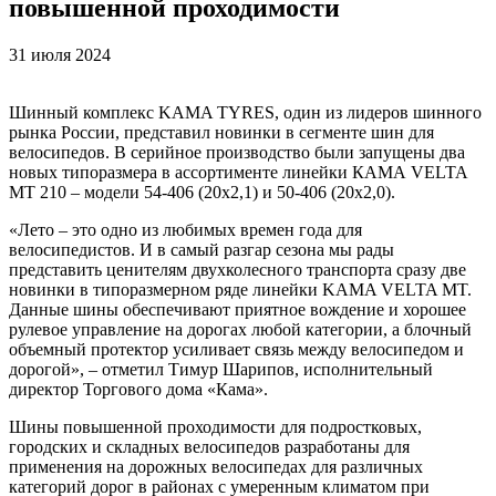
повышенной проходимости
31 июля 2024
Шинный комплекс KAMA TYRES, один из лидеров шинного
рынка России, представил новинки в сегменте шин для
велосипедов. В серийное производство были запущены два
новых типоразмера в ассортименте линейки КАМА VELTA
MT 210 – модели 54-406 (20х2,1) и 50-406 (20х2,0).
«Лето – это одно из любимых времен года для
велосипедистов. И в самый разгар сезона мы рады
представить ценителям двухколесного транспорта сразу две
новинки в типоразмерном ряде линейки KAMA VELTA MT.
Данные шины обеспечивают приятное вождение и хорошее
рулевое управление на дорогах любой категории, а блочный
объемный протектор усиливает связь между велосипедом и
дорогой», – отметил Тимур Шарипов, исполнительный
директор Торгового дома «Кама».
Шины повышенной проходимости для подростковых,
городских и складных велосипедов разработаны для
применения на дорожных велосипедах для различных
категорий дорог в районах с умеренным климатом при