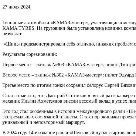
27 июля 2024
Гоночные автомобили «КАМАЗ-мастер», участвующие в межд
KAMA TYRES. На грузовики была установлена новинка компан
результат.
«Шины продемонстрировали себя отлично, никаких проблем с 
Результаты соревнований:
Первое место – экипаж №303 «КАМАЗ-мастер»: пилот Дмитрий
Второе место – экипаж №302 «КАМАЗ-мастер»: пилот Эдуард 
Третье место по итогам гонки сохранил белорус Сергей Вязо
Стоит отметить, что Дмитрий Сотников в пятый раз в карьере 
механик Ильгиз Ахметзянов внесли весомый вклад в успех пил
Это год стал особенным в истории международного ралли «Шел
экстремальных состязаний планеты. С тех пор экипажи проехал
уникальный и неповторимый маршрут.
В 2024 году 14-е издание ралли «Шелковый путь» стартовало