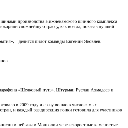
 шинами производства Нижнекамского шинного комплекса
орили сложнейшую трассу, как всегда, показав лучший
ытия», – делится пилот команды Евгений Яковлев.
нов.
ли-марафона «Шелковый путь». Штурман Руслан Ахмадеев и
товало в 2009 году и сразу вошло в число самых
стран, и каждый раз дирекция гонки готовила для участников
вописным пейзажам Монголии через скоростные каменистые