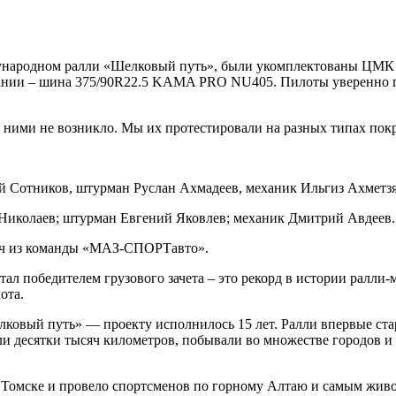
ународном ралли «Шелковый путь», были укомплектованы ЦМК
ии – шина 375/90R22.5 KAMA PRO NU405. Пилоты уверенно пок
ними не возникло. Мы их протестировали на разных типах покр
 Сотников, штурман Руслан Ахмадеев, механик Ильгиз Ахметзя
Николаев; штурман Евгений Яковлев; механик Дмитрий Авдеев.
вич из команды «МАЗ-СПОРТавто».
стал победителем грузового зачета – это рекорд в истории рал
ота.
ковый путь» — проекту исполнилось 15 лет. Ралли впервые стар
и десятки тысяч километров, побывали во множестве городов и 
 в Томске и провело спортсменов по горному Алтаю и самым жи