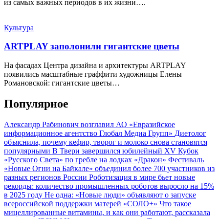
из самых важных периодов в их жизни….
Культура
ARTPLAY заполонили гигантские цветы
На фасадах Центра дизайна и архитектуры ARTPLAY
появились масштабные граффити художницы Елены
Романовской: гигантские цветы…
Популярное
Александр Рабинович возглавил АО «Евразийское
информационное агентство Глобал Медиа Групп»
Диетолог
объяснила, почему кефир, творог и молоко снова становятся
популярными
В Твери завершился юбилейный XV Кубок
«Русского Света» по гребле на лодках «Дракон»
Фестиваль
«Новые Огни на Байкале» объединил более 700 участников из
разных регионов России
Роботизация в мире бьет новые
рекорды: количество промышленных роботов выросло на 15%
в 2025 году
Не одна: «Новые люди» объявляют о запуске
всероссийской поддержки матерей «СОЛО+»
Что такое
мицеллированные витамины, и как они работают, рассказала