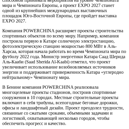
способной принимать мероприятия на уровне Чемпионата
мира и Чемпионата Европы, а проект EXPO 2027 станет
одной из крупнейших международных выставочных
площадок Юго-Восточной Европы, где пройдет выставка
EXPO 2027.
Компания POWERCHINA расширяет проекты строительства
спортивных объектов по всему миру. Например, компания
построила первую в Катаре солнечную электростанцию,
фотоэлектрическую станцию мощностью 800 МВт в Аль-
Харсаа, которая начала работать во время Чемпионата мира по
футболу 2022 года. Министр энергетики Катара Саад Шерида
Аль-Кааби (Saad Sherida Al-Kaabi) отметил, что проект
увеличивает использование возобновляемых источников
энергии и поддерживает приверженность Катара «углеродно
нейтральному» Чемпионату мира.
В Бенине компания POWERCHINA реализовала
многоцелевые проекты стадионов, построив спортивные
сооружения в 10 городах. Местные строительные проекты
включают в себя трибуны, всепогодные беговые дорожки,
офисы и ландшафтный дизайн. Проект преодолел трудности,
связанные со сжатыми сроками, объемными задачами и
логистикой, охватывающей несколько городов, чтобы
обеспечить прогресс и качество.