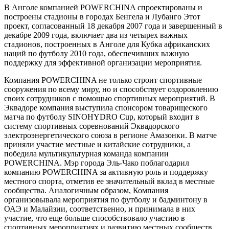
В Анголе компанией POWERCHINA спроектированы и
построены стадионы в городах Бенгела и Лубанго Этот
проект, согласованный 18 декабря 2007 года и завершенный в
декабре 2009 года, включает два из четырех важных
стадионов, построенных в Анголе для Кубка африканских
наций по футболу 2010 года, обеспечивших важную
поддержку для эффективной организации мероприятия.
Компания POWERCHINA не только строит спортивные
сооружения по всему миру, но и способствует оздоровлению
своих сотрудников с помощью спортивных мероприятий. В
Эквадоре компания выступила спонсором товарищеского
матча по футболу SINOHYDRO Cup, который входит в
систему спортивных соревнований Эквадорского
электроэнергетического союза в регионе Амазонки. В матче
приняли участие местные и китайские сотрудники, а
победила мультикультурная команда компании
POWERCHINA. Мэр города Эль-Чако поблагодарил
компанию POWERCHINA за активную роль и поддержку
местного спорта, отметив ее значительный вклад в местные
сообщества. Аналогичным образом, Компания
организовывала мероприятия по футболу и бадминтону в
ОАЭ и Малайзии, соответственно, и принимала в них
участие, что еще больше способствовало участию в
спортивных мероприятиях и развитию местных сообществ.