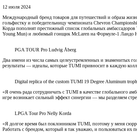
12 июля 2024
Международный бренд товаров для путешествий и образа жиз
гольфистку и победительницу чемпионата Chevron Championshi
Корда пополнят престижный список глобальных амбассадоров 
Young Mun) и любимый гонщик McLaren на Формуле-1 Ландо Но
PGA TOUR Pro Ludvig Åberg
Два имени из числа самых целеустремленных и знаменитых го
результаты — идеалы, которые TUMI привносит в каждую колл
Digital replica of the custom TUMI 19 Degree Aluminum troph
«Я очень рада сотрудничать с TUMI в качестве глобального а
игре возникает сильный эффект синергии — мы разделяем стре
LPGA Tour Pro Nelly Korda
«Я долгое время был поклонником TUMI, поэтому у меня сюрре
Работать с брендом, который я так уважаю, и пользоваться их 