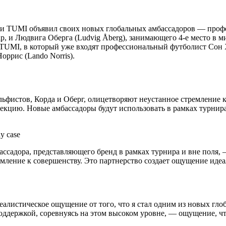
ни TUMI объявил своих новых глобальных амбассадоров — проф
p, и Людвига Оберга (Ludvig Åberg), занимающего 4-е место в 
TUMI, в который уже входят профессиональный футболист Сон 
ррис (Lando Norris).
льфистов, Корда и Оберг, олицетворяют неустанное стремление
екцию. Новые амбассадоры будут использовать в рамках турни
y case
мбассадора, представляющего бренд в рамках турнира и вне пол
мление к совершенству. Это партнерство создает ощущение идеа
алистическое ощущение от того, что я стал одним из новых глоб
поддержкой, соревнуясь на этом высоком уровне, — ощущение, чт