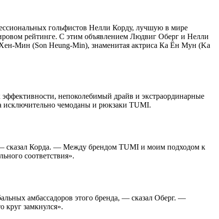
ессиональных гольфистов Нелли Корду, лучшую в мире
мировом рейтинге. С этим объявлением Людвиг Оберг и Нелли
Хен-Мин (Son Heung-Min), знаменитая актриса Ка Ён Мун (Ka
 к эффективности, непоколебимый драйв и экстраординарные
ра исключительно чемоданы и рюкзаки TUMI.
я, — сказал Корда. — Между брендом TUMI и моим подходом к
льного соответствия».
альных амбассадоров этого бренда, — сказал Оберг. —
о круг замкнулся».