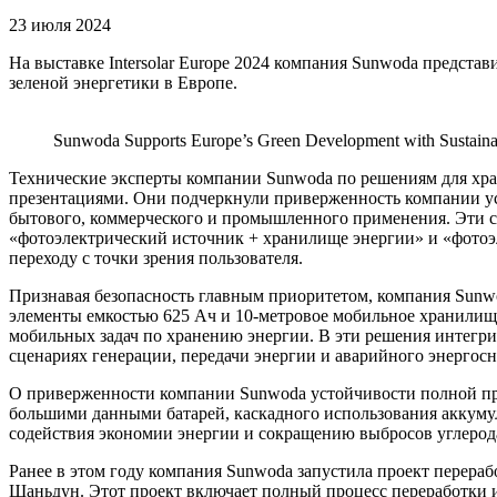
23 июля 2024
На выставке Intersolar Europe 2024 компания Sunwoda предста
зеленой энергетики в Европе.
Sunwoda Supports Europe’s Green Development with Sustainabl
Технические эксперты компании Sunwoda по решениям для хра
презентациями. Они подчеркнули приверженность компании уст
бытового, коммерческого и промышленного применения. Эти с
«фотоэлектрический источник + хранилище энергии» и «фотоэ
переходу с точки зрения пользователя.
Признавая безопасность главным приоритетом, компания Sunw
элементы емкостью 625 Ач и 10-метровое мобильное хранилище
мобильных задач по хранению энергии. В эти решения интегри
сценариях генерации, передачи энергии и аварийного энергос
О приверженности компании Sunwoda устойчивости полной про
большими данными батарей, каскадного использования аккуму
содействия экономии энергии и сокращению выбросов углерода
Ранее в этом году компания Sunwoda запустила проект перера
Шаньдун. Этот проект включает полный процесс переработки и 