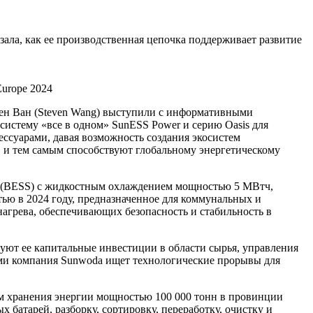
зала, как ее производственная цепочка поддерживает развитие
 Europe 2024
вен Ван (Steven Wang) выступили с информативными
истему «все в одном» SunESS Power и серию Oasis для
ссуарами, давая возможность создания экосистем
 и тем самым способствуют глобальному энергетическому
ии (BESS) с жидкостным охлаждением мощностью 5 МВтч,
ью в 2024 году, предназначенное для коммунальных и
агрева, обеспечивающих безопасность и стабильность в
ют ее капитальные инвестиции в области сырья, управления
ами компания Sunwoda ищет технологические прорывы для
ем хранения энергии мощностью 100 000 тонн в провинции
батарей, разборку, сортировку, переработку, очистку и