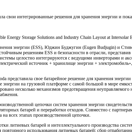
вила свои интегрированные решения для хранения энергии и пока
e Energy Storage Solutions and Industry Chain Layout at Intersolar
нения энергии (ESS), Юджин Буджугин (Eugen Budjugin) и Сти
ойчивым решениям ESS и безопасности в отрасли, представив с
истемы целостно интегрируются с ведущими инверторами и аксе
лектрический источник + хранилище энергии + электромобиль»,
oda представила свое батарейное решение для хранения энерг
 энергии на грузовой платформе с самой большой в мире емкост
ровано несколько механизмов предотвращения неуправляемого н
набжения.
изводственной цепочки систем хранения энергии свидетельству
ляторных батарей и переработки отходов. Совместно с партнер
 на всех этапах производственной цепочки.
ботки литиевых батарей и интеллектуального производства сист
повторного использования литиевых батарей: сбор отработанных 