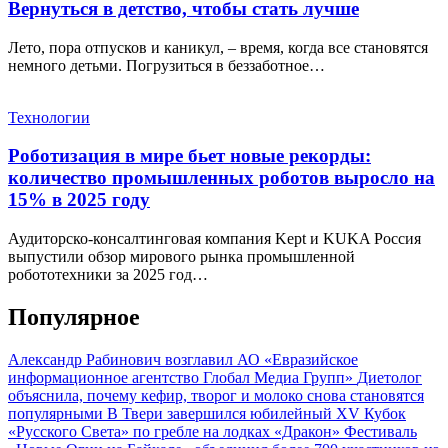
Вернуться в детство, чтобы стать лучше
Лето, пора отпусков и каникул, – время, когда все становятся
немного детьми. Погрузиться в беззаботное…
Технологии
Роботизация в мире бьет новые рекорды:
количество промышленных роботов выросло на
15% в 2025 году
Аудиторско-консалтинговая компания Kept и KUKA Россия
выпустили обзор мирового рынка промышленной
робототехники за 2025 год…
Популярное
Александр Рабинович возглавил АО «Евразийское
информационное агентство Глобал Медиа Групп»
Диетолог
объяснила, почему кефир, творог и молоко снова становятся
популярными
В Твери завершился юбилейный XV Кубок
«Русского Света» по гребле на лодках «Дракон»
Фестиваль