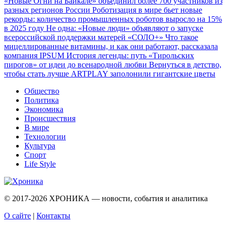
«Новые Огни на Байкале» объединил более 700 участников из
разных регионов России
Роботизация в мире бьет новые
рекорды: количество промышленных роботов выросло на 15%
в 2025 году
Не одна: «Новые люди» объявляют о запуске
всероссийской поддержки матерей «СОЛО+»
Что такое
мицеллированные витамины, и как они работают, рассказала
компания IPSUM
История легенды: путь «Тирольских
пирогов» от идеи до всенародной любви
Вернуться в детство,
чтобы стать лучше
ARTPLAY заполонили гигантские цветы
Общество
Политика
Экономика
Происшествия
В мире
Технологии
Культура
Спорт
Life Style
© 2017-2026
ХРОНИКА — новости, события и аналитика
О сайте
|
Контакты