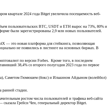
ром квартале 2024 года Bitget увеличила посещаемость веб-
в объем пользовательских BTC, USDT и ETH вырос на 73%, 80% и
тформе были зарегистрированы 2,9 млн новых пользователей.
oolX — это новая платформа для стейкинга, позволяющая
ициально не появились в листинге на основных биржах. В
птовалют по версии Forbes. Кроме того, в последнем
ставивший 38,4% со второго полугодия 2023 года по первое
ба), Саметом Гюмюшем (бокс) и Илькином Айдыном (волейбол)
а ранней стадии.
начительным ростом числа пользователей и трафика веб-сайта
сказала Грейси Чен, генеральный директор Bitget.