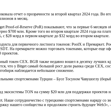
овала отчет о прозрачности за второй квартал 2024 года. Во вто
ллионов в месяц.
get Proof-of-Reserve (PoR) показывают, что за первые 6 месяце
рно $700 млн. Кроме того во втором квартале 2024 года на пла
, с $28 млрд в первом квартале до $32 млрд во втором квартале.
одукта для первичного листинга токенов: PoolX и Премаркет. P
USDT. На премаркете можно торговать токенами, которые еще оф
 проектов.
ный токен CEX. BGB также недавно вошел в десятку лучших кри
тся, что у Bitget самый большой рост доли рынка среди CEX, со
риптобирж наблюдается небольшое снижение.
альными спортсменами Турции – Бусе Тосуном Чавушоглу (борь
 фонд экосистемы TON на сумму $20 млн для поддержки проектов н
et. Наше сотрудничество с турецкими спортсменами наряду со з
ржку нашего сообщества и продолжим строить будущее Web3», — 