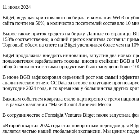
11 июля 2024
Bitget, ведущая криптовалютная биржа и компания Web3 опублик
сайта почти на 50%, а количество посетителей составило 10 ми
Вырос также приток средств на биржу. Данные со страницы Bit
153% соответственно, а общий приток капитала составил приме
Торговый объем на споте на Bitget увеличился более чем на 10%
Bitget продолжила внедрять инновации, запустив два новых пр
пользователям зарабатывать токены, внося в стейкинг BGB и 
общей сложности с этими продуктами было запущено более 100
В июне BGB зафиксировал серьезный рост как самый эффектив
аналитическом отчете CCData за второе полугодие прогнозируе
полугодие 2024 года, в то время как у большинства других к
Важным событием квартала стало партнерство с тремя национ
– в рамках кампании #MakeItCount Лионеля Месси.
В сотрудничестве с Foresight Ventures Bitget также запустила
«Второй квартал 2024 года стал поворотным периодом для Bitg
является частью нашей глобальной экспансии. Мы ценим подде