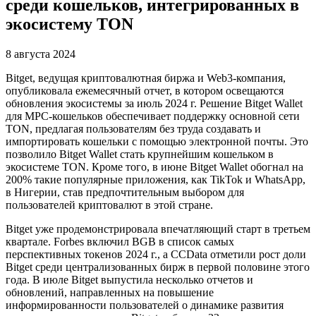
среди кошельков, интегрированных в
экосистему TON
8 августа 2024
Bitget, ведущая криптовалютная биржа и Web3-компания,
опубликовала ежемесячный отчет, в котором освещаются
обновления экосистемы за июль 2024 г. Решение Bitget Wallet
для MPC-кошельков обеспечивает поддержку основной сети
TON, предлагая пользователям без труда создавать и
импортировать кошельки с помощью электронной почты. Это
позволило Bitget Wallet стать крупнейшим кошельком в
экосистеме TON. Кроме того, в июне Bitget Wallet обогнал на
200% такие популярные приложения, как TikTok и WhatsApp,
в Нигерии, став предпочтительным выбором для
пользователей криптовалют в этой стране.
Bitget уже продемонстрировала впечатляющий старт в третьем
квартале. Forbes включил BGB в список самых
перспективных токенов 2024 г., а CCData отметили рост доли
Bitget среди централизованных бирж в первой половине этого
года. В июле Bitget выпустила несколько отчетов и
обновлений, направленных на повышение
информированности пользователей о динамике развития