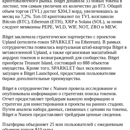
криптовалютного рынка. Bitget добавила 33 новых токена в
листинг, тем самым увеличив их количество до 873. Общий
объем торгов (TVL) достиг $204,3 млрд, увеличившись за
месяц на 7,2%. Топ-10 криптовалют по TVL возглавили
Bitcoin (BTC), Ethereum (ETH), XRP и Solana (SOL), за ними
следуют мемкоины PEPE, WLD, WIF, NOT, ZRO и MEW.
Bitget заключила стратегическое партнерство с проектом
Upland (ютилити-токен SPARKLET на Ethereum). В рамках
сотрудничества появилась виртуальная штаб-квартира Bitget в
метавселенной Upland, а также организован масштабный
аирдроп токенов и вознаграждений для сообщества. Bitget
приобрела Treasure Island, состоящий из 888 объектов
имущества. Кроме того, SPARKLET был эксклюзивно
запущен в Bitget Launchpool, предоставив пользователям
биржи дополнительные преимущества.
Bitget в сотрудничестве с Nansen провела исследование и
опубликовала информацию о стратегиях поиска токенов.
Отчет предоставляет трейдерам важную информацию и
стратегии для инвестирования в проекты на ранних стадиях.
Путем анализа набора данных, связанных с ценами на токены,
Bitget и Nansen предоставляют трейдерам ценные сведения.
Платформа объединяет 25 млн пользователей с ежедневным
объемом торгов $10 млрд.