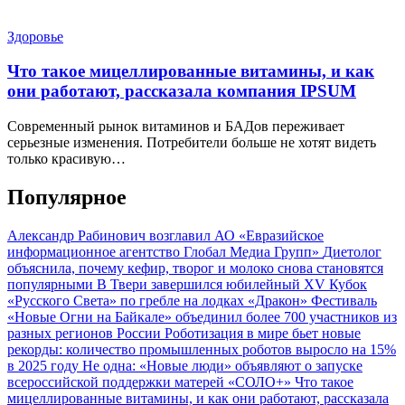
Здоровье
Что такое мицеллированные витамины, и как
они работают, рассказала компания IPSUM
Современный рынок витаминов и БАДов переживает
серьезные изменения. Потребители больше не хотят видеть
только красивую…
Популярное
Александр Рабинович возглавил АО «Евразийское
информационное агентство Глобал Медиа Групп»
Диетолог
объяснила, почему кефир, творог и молоко снова становятся
популярными
В Твери завершился юбилейный XV Кубок
«Русского Света» по гребле на лодках «Дракон»
Фестиваль
«Новые Огни на Байкале» объединил более 700 участников из
разных регионов России
Роботизация в мире бьет новые
рекорды: количество промышленных роботов выросло на 15%
в 2025 году
Не одна: «Новые люди» объявляют о запуске
всероссийской поддержки матерей «СОЛО+»
Что такое
мицеллированные витамины, и как они работают, рассказала