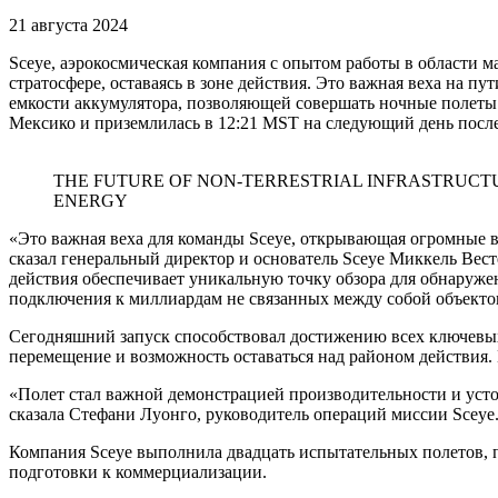
21 августа 2024
Sceye, аэрокосмическая компания с опытом работы в области 
стратосфере, оставаясь в зоне действия. Это важная веха на п
емкости аккумулятора, позволяющей совершать ночные полеты 
Мексико и приземлилась в 12:21 MST на следующий день посл
THE FUTURE OF NON-TERRESTRIAL INFRASTRUCT
ENERGY
«Это важная веха для команды Sceye, открывающая огромные 
сказал генеральный директор и основатель Sceye Миккель Весте
действия обеспечивает уникальную точку обзора для обнаруже
подключения к миллиардам не связанных между собой объекто
Сегодняшний запуск способствовал достижению всех ключевых
перемещение и возможность оставаться над районом действия.
«Полет стал важной демонстрацией производительности и ус
сказала Стефани Луонго, руководитель операций миссии Sceye
Компания Sceye выполнила двадцать испытательных полетов, 
подготовки к коммерциализации.