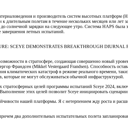
материаловедения и производитель систем высотных платформ (H
ути к длительным полетам в течение нескольких месяцев или лет 
до солнечной зарядки на следующее утро. Система HAPS была з
е завершения летных испытаний.
URE: SCEYE DEMONSTRATES BREAKTHROUGH DIURNAL F
возможности в стратосфере, создающая совершенно новый уров
ргор Франдсен (Mikkel Vestergaard Frandsen). Способность остав
ния климатических катастроф в режиме реального времени, таких
в, которые не могут обслуживаться обычной инфраструктурой.
 стратосферных целей программы испытаний Sceye 2024, включ
 Выполнение этих целей позволит Sceye инициировать сценарии
тойчивости нашей платформы. Я с нетерпением жду роста и ра
.
причем два дополнительных испытательных полета запланированы