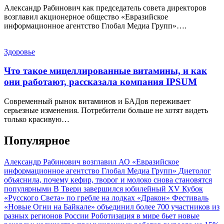
Александр Рабинович как председатель совета директоров
возглавил акционерное общество «Евразийское
информационное агентство Глобал Медиа Групп»….
Здоровье
Что такое мицеллированные витамины, и как
они работают, рассказала компания IPSUM
Современный рынок витаминов и БАДов переживает
серьезные изменения. Потребители больше не хотят видеть
только красивую…
Популярное
Александр Рабинович возглавил АО «Евразийское
информационное агентство Глобал Медиа Групп»
Диетолог
объяснила, почему кефир, творог и молоко снова становятся
популярными
В Твери завершился юбилейный XV Кубок
«Русского Света» по гребле на лодках «Дракон»
Фестиваль
«Новые Огни на Байкале» объединил более 700 участников из
разных регионов России
Роботизация в мире бьет новые