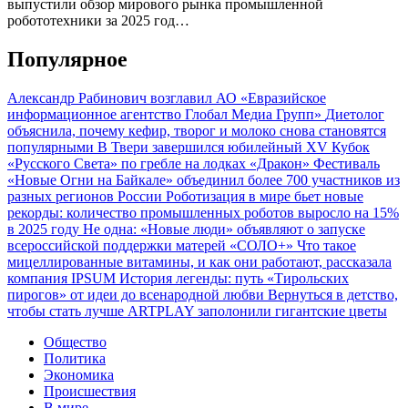
выпустили обзор мирового рынка промышленной
робототехники за 2025 год…
Популярное
Александр Рабинович возглавил АО «Евразийское
информационное агентство Глобал Медиа Групп»
Диетолог
объяснила, почему кефир, творог и молоко снова становятся
популярными
В Твери завершился юбилейный XV Кубок
«Русского Света» по гребле на лодках «Дракон»
Фестиваль
«Новые Огни на Байкале» объединил более 700 участников из
разных регионов России
Роботизация в мире бьет новые
рекорды: количество промышленных роботов выросло на 15%
в 2025 году
Не одна: «Новые люди» объявляют о запуске
всероссийской поддержки матерей «СОЛО+»
Что такое
мицеллированные витамины, и как они работают, рассказала
компания IPSUM
История легенды: путь «Тирольских
пирогов» от идеи до всенародной любви
Вернуться в детство,
чтобы стать лучше
ARTPLAY заполонили гигантские цветы
Общество
Политика
Экономика
Происшествия
В мире