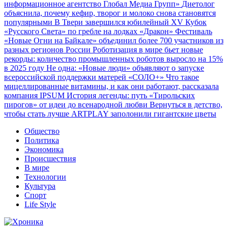
информационное агентство Глобал Медиа Групп»
Диетолог
объяснила, почему кефир, творог и молоко снова становятся
популярными
В Твери завершился юбилейный XV Кубок
«Русского Света» по гребле на лодках «Дракон»
Фестиваль
«Новые Огни на Байкале» объединил более 700 участников из
разных регионов России
Роботизация в мире бьет новые
рекорды: количество промышленных роботов выросло на 15%
в 2025 году
Не одна: «Новые люди» объявляют о запуске
всероссийской поддержки матерей «СОЛО+»
Что такое
мицеллированные витамины, и как они работают, рассказала
компания IPSUM
История легенды: путь «Тирольских
пирогов» от идеи до всенародной любви
Вернуться в детство,
чтобы стать лучше
ARTPLAY заполонили гигантские цветы
Общество
Политика
Экономика
Происшествия
В мире
Технологии
Культура
Спорт
Life Style