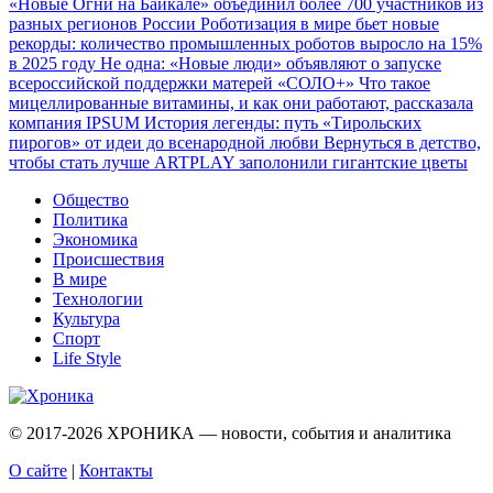
«Новые Огни на Байкале» объединил более 700 участников из
разных регионов России
Роботизация в мире бьет новые
рекорды: количество промышленных роботов выросло на 15%
в 2025 году
Не одна: «Новые люди» объявляют о запуске
всероссийской поддержки матерей «СОЛО+»
Что такое
мицеллированные витамины, и как они работают, рассказала
компания IPSUM
История легенды: путь «Тирольских
пирогов» от идеи до всенародной любви
Вернуться в детство,
чтобы стать лучше
ARTPLAY заполонили гигантские цветы
Общество
Политика
Экономика
Происшествия
В мире
Технологии
Культура
Спорт
Life Style
© 2017-2026
ХРОНИКА — новости, события и аналитика
О сайте
|
Контакты