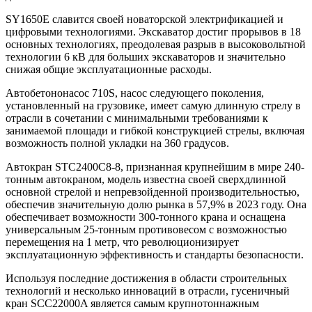
SY1650E славится своей новаторской электрификацией и
цифровыми технологиями. Экскаватор достиг прорывов в 18
основных технологиях, преодолевая разрыв в высоковольтной
технологии 6 кВ для больших экскаваторов и значительно
снижая общие эксплуатационные расходы.
Автобетононасос 710S, насос следующего поколения,
установленный на грузовике, имеет самую длинную стрелу в
отрасли в сочетании с минимальными требованиями к
занимаемой площади и гибкой конструкцией стрелы, включая
возможность полной укладки на 360 градусов.
Автокран STC2400C8-8, признанная крупнейшим в мире 240-
тонным автокраном, модель известна своей сверхдлинной
основной стрелой и непревзойденной производительностью,
обеспечив значительную долю рынка в 57,9% в 2023 году. Она
обеспечивает возможности 300-тонного крана и оснащена
универсальным 25-тонным противовесом с возможностью
перемещения на 1 метр, что революционизирует
эксплуатационную эффективность и стандарты безопасности.
Используя последние достижения в области строительных
технологий и несколько инноваций в отрасли, гусеничный
кран SCC22000A является самым крупнотоннажным