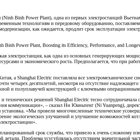
я (Ninh Binh Power Plant), одна из первых электростанций Вьет
временным технологиям и передовому оборудованию, поставляемом
модернизации, как ожидается, продлит срок эксплуатации электр
h Binh Power Plant, Boosting its Efficiency, Performance, and Longev
ая электростанция, как одна из основных генерирующих мощнос
урсами и экономического роста. Предполагается, что при работ
тая, а Shanghai Electric поставляла все электромеханические с
очти четырех десятилетий, несмотря на отсутствие надлежащего
ужной и полуплавучей конструкцией с ключевыми операционными
и технических решений Shanghai Electric тесно сотрудничачала
ния коммуникации», – сказал Ни Юаньпенг (Ni Yuanpeng), дире
инная установка. «Мы провели многочисленные технические усове
рение экологических улучшений и улучшение возможностей кот
электростанции».
планированный срок службы, что привело к очень сложному из
й детали. Проблема усугублялась отсутствием значительной ча