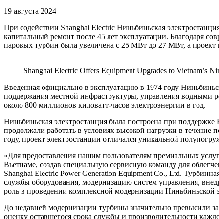
19 августа 2024
При содействии Shanghai Electric Ниньбиньская электростанци
капитальный ремонт после 45 лет эксплуатации. Благодаря со
паровых турбин была увеличена с 25 МВт до 27 МВт, а проект 
Shanghai Electric Offers Equipment Upgrades to Vietnam’s Nin
Введенная официально в эксплуатацию в 1974 году Ниньбиньск
поддержания местной инфраструктуры, управления водными рес
около 800 миллионов киловатт-часов электроэнергии в год.
Ниньбиньская электростанция была построена при поддержке Ки
продолжали работать в условиях высокой нагрузки в течение п
году, проект электростанции отличался уникальной полупогр
«Для предоставления нашим пользователям премиальных услуг 
Вьетнаме, создав специальную сервисную команду для облегче
Shanghai Electric Power Generation Equipment Co., Ltd. Турб
службы оборудования, модернизацию систем управления, внед
роль в проведении комплексной модернизации Ниньбиньской 
До недавней модернизации турбины значительно превысили за
оценку оставшегося срока службы и производительности каждо