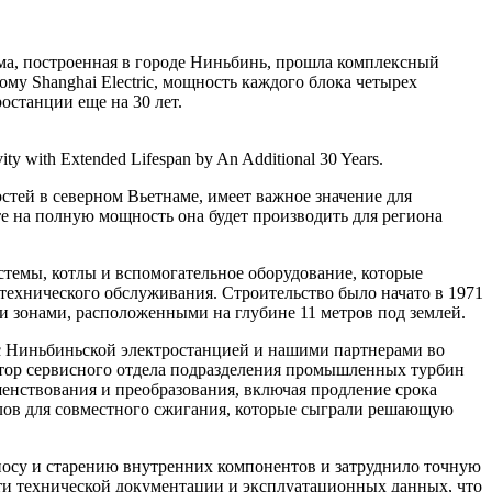
нама, построенная в городе Ниньбинь, прошла комплексный
у Shanghai Electric, мощность каждого блока четырех
останции еще на 30 лет.
ity with Extended Lifespan by An Additional 30 Years.
тей в северном Вьетнаме, имеет важное значение для
е на полную мощность она будет производить для региона
истемы, котлы и вспомогательное оборудование, которые
 технического обслуживания. Строительство было начато в 1971
 зонами, расположенными на глубине 11 метров под землей.
 с Ниньбиньской электростанцией и нашими партнерами во
ктор сервисного отдела подразделения промышленных турбин
ршенствования и преобразования, включая продление срока
лов для совместного сжигания, которые сыграли решающую
носу и старению внутренних компонентов и затруднило точную
сти технической документации и эксплуатационных данных, что