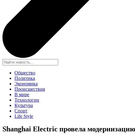
Общество
Политика
Экономика
Происшествия
В мире
Технологии
Культура
Спорт
Life Style
Shanghai Electric провела модернизац