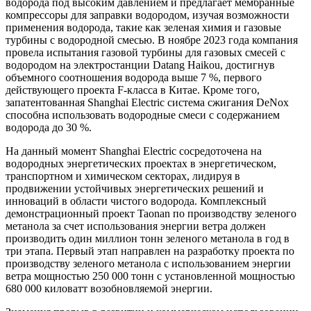
водорода под высоким давлением и предлагает мембранные
компрессоры для заправки водородом, изучая возможности
применения водорода, такие как зеленая химия и газовые
турбины с водородной смесью. В ноябре 2023 года компания
провела испытания газовой турбины для газовых смесей с
водородом на электростанции Datang Haikou, достигнув
объемного соотношения водорода выше 7 %, первого
действующего проекта F-класса в Китае. Кроме того,
запатентованная Shanghai Electric система сжигания DeNox
способна использовать водородные смеси с содержанием
водорода до 30 %.
На данный момент Shanghai Electric сосредоточена на
водородных энергетических проектах в энергетическом,
транспортном и химическом секторах, лидируя в
продвижении устойчивых энергетических решений и
инноваций в области чистого водорода. Комплексный
демонстрационный проект Taonan по производству зеленого
метанола за счет использования энергии ветра должен
производить один миллион тонн зеленого метанола в год в
три этапа. Первый этап направлен на разработку проекта по
производству зеленого метанола с использованием энергии
ветра мощностью 250 000 тонн с установленной мощностью
680 000 киловатт возобновляемой энергии.