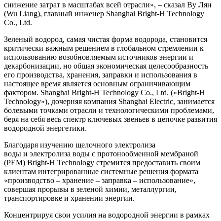
снижение затрат в масштабах всей отрасли», – сказал Ву Лян
(Wu Liang), главный инженер Shanghai Bright-H Technology
Co., Ltd.
Зеленый водород, самая чистая форма водорода, становится
критически важным решением в глобальном стремлении к
использованию возобновляемым источников энергии и
декарбонизации, но общая экономическая целесообразность
его производства, хранения, заправки и использования в
настоящее время является основным ограничивающим
фактором. Shanghai Bright-H Technology Co., Ltd. («Bright-H
Technology»), дочерняя компания Shanghai Electric, занимается
болевыми точками отрасли и технологическими проблемами,
беря на себя весь спектр ключевых звеньев в цепочке развития
водородной энергетики.
Благодаря изучению щелочного электролиза
воды и электролиза воды с протонообменной мембраной
(PEM) Bright-H Technology стремится предоставить своим
клиентам интегрированные системные решения формата
«производство – хранение – заправка – использование»,
совершая прорывы в зеленой химии, металлургии,
транспортировке и хранении энергии.
Концентрируя свои усилия на водородной энергии в рамках