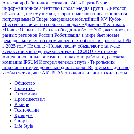
Александр Рабинович возглавил АО «Евразийское
информационное агентство Глобал Медиа Групп»
Диетолог
объяснила, почему кефир, творог и молоко снова становятся
популярными
В Твери завершился юбилейный XV Кубок
«Русского Света» по гребле на лодках «Дракон»
Фестиваль
«Новые Огни на Байкале» объединил более 700 участников из
разных регионов России
Роботизация в мире бьет новые
рекорды: количество промышленных роботов выросло на 15%
в 2025 году
Не одна: «Новые люди» объявляют о запуске
всероссийской поддержки матерей «СОЛО+»
Что такое
мицеллированные витамины, и как они работают, рассказала
компания IPSUM
История легенды: путь «Тирольских
пирогов» от идеи до всенародной любви
Вернуться в детство,
чтобы стать лучше
ARTPLAY заполонили гигантские цветы
Общество
Политика
Экономика
Происшествия
В мире
Технологии
Культура
Спорт
Life Style