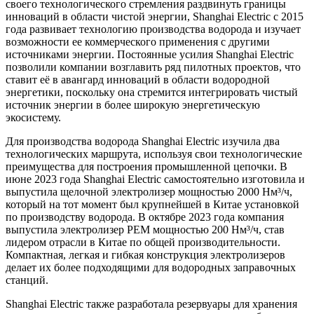
своего технологического стремления раздвинуть границы
инноваций в области чистой энергии, Shanghai Electric с 2015
года развивает технологию производства водорода и изучает
возможности ее коммерческого применения с другими
источниками энергии. Постоянные усилия Shanghai Electric
позволили компании возглавить ряд пилотных проектов, что
ставит её в авангард инноваций в области водородной
энергетики, поскольку она стремится интегрировать чистый
источник энергии в более широкую энергетическую
экосистему.
Для производства водорода Shanghai Electric изучила два
технологических маршрута, используя свои технологические
преимущества для построения промышленной цепочки. В
июне 2023 года Shanghai Electric самостоятельно изготовила и
выпустила щелочной электролизер мощностью 2000 Нм³/ч,
который на тот момент был крупнейшей в Китае установкой
по производству водорода. В октябре 2023 года компания
выпустила электролизер PEM мощностью 200 Нм³/ч, став
лидером отрасли в Китае по общей производительности.
Компактная, легкая и гибкая конструкция электролизеров
делает их более подходящими для водородных заправочных
станций.
Shanghai Electric также разработала резервуары для хранения