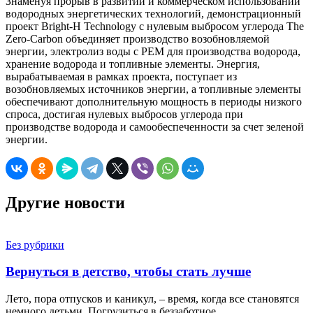
Знаменуя прорыв в развитии и коммерческом использовании
водородных энергетических технологий, демонстрационный
проект Bright-H Technology с нулевым выбросом углерода The
Zero-Carbon объединяет производство возобновляемой
энергии, электролиз воды с PEM для производства водорода,
хранение водорода и топливные элементы. Энергия,
вырабатываемая в рамках проекта, поступает из
возобновляемых источников энергии, а топливные элементы
обеспечивают дополнительную мощность в периоды низкого
спроса, достигая нулевых выбросов углерода при
производстве водорода и самообеспеченности за счет зеленой
энергии.
Другие новости
Без рубрики
Вернуться в детство, чтобы стать лучше
Лето, пора отпусков и каникул, – время, когда все становятся
немного детьми. Погрузиться в беззаботное…