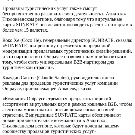
Продавцы туристических услуг также смогут
беспрепятственно развивать свою деятельность в Азиатско-
Тихоокеанском регионе, благодаря тому что виртуальные
карты SUNRATE позволяют производить расчеты по картам в
более чем 15 валютах.
Коко Хе (Coco He), генеральный директор SUNRATE, сказала:
«SUNRATE по-прежнему стремится к непрерывной
модернизации предлагаемых туристических онлайн-решений,
и это партнерство с Outpayce позволяет нам приблизиться к
тому, чтобы стать универсальным B2B-партнером для
туристической отрасли».
Клаудио Сантос (Claudio Santos), руководитель отдела
рекламы для продавцов туристических услуг компании
Outpayce, принадлежащей Amadeus, сказал:
«Компания Outpayce стремится предлагать широкий
ассортимент виртуальных карт в рамках кошелька B2B, чтобы
агентства могли платить поставщикам согласно своей
стратегии. Выпущенные SUNRATE карты обеспечивают
новые привлекательные возможности в Азиатско-
Тихоокеанском регионе, которые будут полезны нашему
сообществу продавцов туристических услуг».