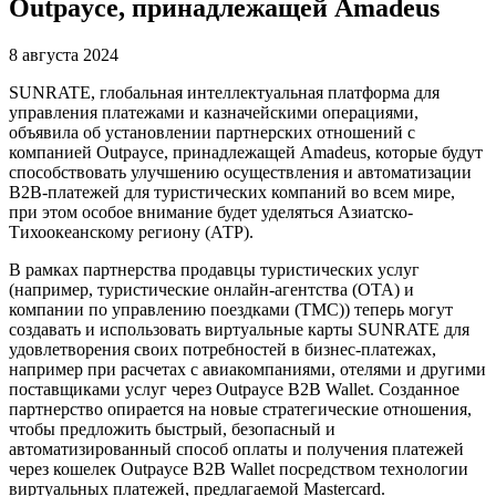
Outpayce, принадлежащей Amadeus
8 августа 2024
SUNRATE, глобальная интеллектуальная платформа для
управления платежами и казначейскими операциями,
объявила об установлении партнерских отношений с
компанией Outpayce, принадлежащей Amadeus, которые будут
способствовать улучшению осуществления и автоматизации
B2B-платежей для туристических компаний во всем мире,
при этом особое внимание будет уделяться Азиатско-
Тихоокеанскому региону (АТР).
В рамках партнерства продавцы туристических услуг
(например, туристические онлайн-агентства (OTA) и
компании по управлению поездками (TMC)) теперь могут
создавать и использовать виртуальные карты SUNRATE для
удовлетворения своих потребностей в бизнес-платежах,
например при расчетах с авиакомпаниями, отелями и другими
поставщиками услуг через Outpayce B2B Wallet. Созданное
партнерство опирается на новые стратегические отношения,
чтобы предложить быстрый, безопасный и
автоматизированный способ оплаты и получения платежей
через кошелек Outpayce B2B Wallet посредством технологии
виртуальных платежей, предлагаемой Mastercard.