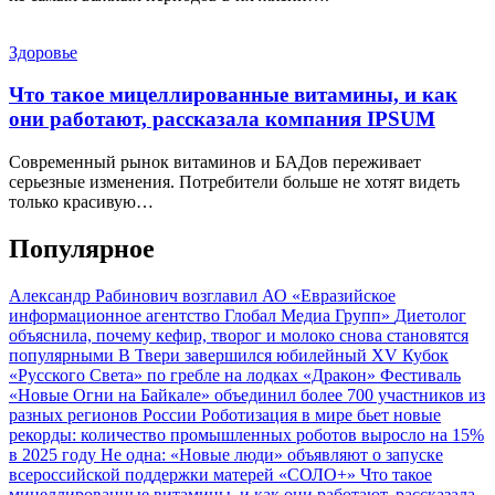
Здоровье
Что такое мицеллированные витамины, и как
они работают, рассказала компания IPSUM
Современный рынок витаминов и БАДов переживает
серьезные изменения. Потребители больше не хотят видеть
только красивую…
Популярное
Александр Рабинович возглавил АО «Евразийское
информационное агентство Глобал Медиа Групп»
Диетолог
объяснила, почему кефир, творог и молоко снова становятся
популярными
В Твери завершился юбилейный XV Кубок
«Русского Света» по гребле на лодках «Дракон»
Фестиваль
«Новые Огни на Байкале» объединил более 700 участников из
разных регионов России
Роботизация в мире бьет новые
рекорды: количество промышленных роботов выросло на 15%
в 2025 году
Не одна: «Новые люди» объявляют о запуске
всероссийской поддержки матерей «СОЛО+»
Что такое
мицеллированные витамины, и как они работают, рассказала