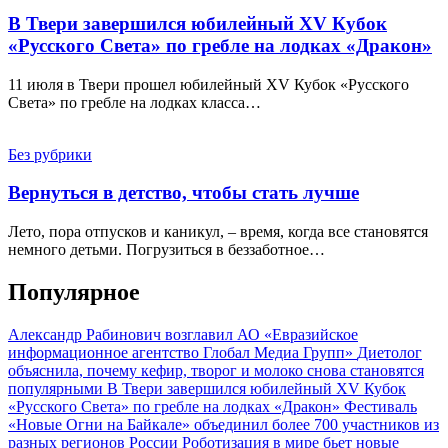
В Твери завершился юбилейный XV Кубок
«Русского Света» по гребле на лодках «Дракон»
11 июля в Твери прошел юбилейный XV Кубок «Русского
Света» по гребле на лодках класса…
Без рубрики
Вернуться в детство, чтобы стать лучше
Лето, пора отпусков и каникул, – время, когда все становятся
немного детьми. Погрузиться в беззаботное…
Популярное
Александр Рабинович возглавил АО «Евразийское
информационное агентство Глобал Медиа Групп»
Диетолог
объяснила, почему кефир, творог и молоко снова становятся
популярными
В Твери завершился юбилейный XV Кубок
«Русского Света» по гребле на лодках «Дракон»
Фестиваль
«Новые Огни на Байкале» объединил более 700 участников из
разных регионов России
Роботизация в мире бьет новые