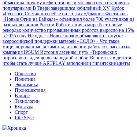
объяснила, почему кефир, творог и молоко снова становятся
популярными
В Твери завершился юбилейный XV Кубок
«Русского Света» по гребле на лодках «Дракон»
Фестиваль
«Новые Огни на Байкале» объединил более 700 участников из
разных регионов России
Роботизация в мире бьет новые
рекорды: количество промышленных роботов выросло на 15%
в 2025 году
Не одна: «Новые люди» объявляют о запуске
всероссийской поддержки матерей «СОЛО+»
Что такое
мицеллированные витамины, и как они работают, рассказала
компания IPSUM
История легенды: путь «Тирольских
пирогов» от идеи до всенародной любви
Вернуться в детство,
чтобы стать лучше
ARTPLAY заполонили гигантские цветы
Общество
Политика
Экономика
Происшествия
В мире
Технологии
Культура
Спорт
Life Style