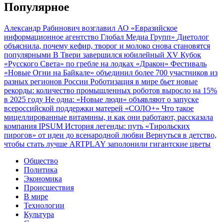
Популярное
Александр Рабинович возглавил АО «Евразийское
информационное агентство Глобал Медиа Групп»
Диетолог
объяснила, почему кефир, творог и молоко снова становятся
популярными
В Твери завершился юбилейный XV Кубок
«Русского Света» по гребле на лодках «Дракон»
Фестиваль
«Новые Огни на Байкале» объединил более 700 участников из
разных регионов России
Роботизация в мире бьет новые
рекорды: количество промышленных роботов выросло на 15%
в 2025 году
Не одна: «Новые люди» объявляют о запуске
всероссийской поддержки матерей «СОЛО+»
Что такое
мицеллированные витамины, и как они работают, рассказала
компания IPSUM
История легенды: путь «Тирольских
пирогов» от идеи до всенародной любви
Вернуться в детство,
чтобы стать лучше
ARTPLAY заполонили гигантские цветы
Общество
Политика
Экономика
Происшествия
В мире
Технологии
Культура