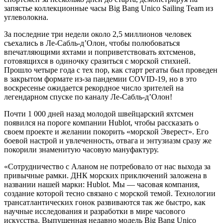
запястье коллекционные часы Big Bang Unico Sailing Team из
углеволокна.
За последние три недели около 2,5 миллионов человек
съехались в Ле-Сабль-д’Олон, чтобы полюбоваться
впечатляющими яхтами и поприветствовать яхтсменов,
готовящихся в одиночку сразиться с морской стихией.
Прошло четыре года с тех пор, как старт регаты был проведен
в закрытом формате из-за пандемии COVID-19, но в это
воскресенье ожидается рекордное число зрителей на
легендарном спуске по каналу Ле-Сабль-д’Олон!
Почти 1 000 дней назад молодой швейцарский яхтсмен
появился на пороге компании Hublot, чтобы рассказать о
своем проекте и желании покорить «морской Эверест». Его
боевой настрой и увлеченность, отвага и энтузиазм сразу же
покорили знаменитую часовую мануфактуру.
«Сотрудничество с Аланом не потребовало от нас выхода за
привычные рамки. ДНК морских приключений заложена в
названии нашей марки: Hublot. Мы — часовая компания,
создание которой тесно связано с морской темой. Технологии
трансатлантических гонок развиваются так же быстро, как
научные исследования и разработки в мире часового
искусства. Выпущенная недавно модель Big Bang Unico