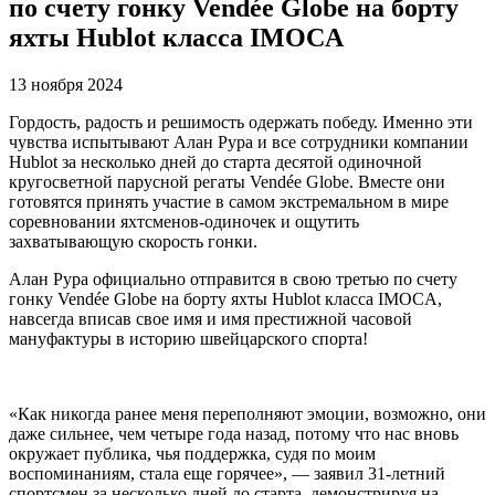
по счету гонку Vendée Globe на борту
яхты Hublot класса IMOCA
13 ноября 2024
Гордость, радость и решимость одержать победу. Именно эти
чувства испытывают Алан Рура и все сотрудники компании
Hublot за несколько дней до старта десятой одиночной
кругосветной парусной регаты Vendée Globe. Вместе они
готовятся принять участие в самом экстремальном в мире
соревновании яхтсменов-одиночек и ощутить
захватывающую скорость гонки.
Алан Рура официально отправится в свою третью по счету
гонку Vendée Globe на борту яхты Hublot класса IMOCA,
навсегда вписав свое имя и имя престижной часовой
мануфактуры в историю швейцарского спорта!
«Как никогда ранее меня переполняют эмоции, возможно, они
даже сильнее, чем четыре года назад, потому что нас вновь
окружает публика, чья поддержка, судя по моим
воспоминаниям, стала еще горячее», — заявил 31-летний
спортсмен за несколько дней до старта, демонстрируя на