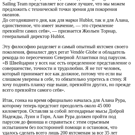
Sailing Team представляет все самое лучшее, что мы можем
предложить с технической точки зрения для покорения
океанов.
До сегодняшнего дня, как для марки Hublot, так и для Алана,
единственное, что имеет значение, — это стремление
превзойти самих себя», — признается Жюльен Торнар,
генеральный директор Hublot.
Эту философию разделяет и самый опытный яхтсмен своего
поколения, финалист двух регат Vendée Globe и обладатель
рекорда по пересечению Северной Атлантики под парусом.
«В Швейцарии у всех нас есть определенное представление о
совершенстве, точности и трудолюбии. Я не тот человек,
который принимает все как должное, потому что если вы
слишком уверены в себе, то обязательно упретесь в стену. Я
хочу поднять планку еще выше, превзойти других, но прежде
всего превзойти самого себя».
Итак, гонка на время официально началась для Алана Рура,
которому теперь предстоит преодолеть около 45 000
километров. Оставляя за собой легендарные мысы Доброй
Надежды, Луин и Горн, Алан Рура должен пройти под
парусом до финиша и справиться с этим серьезным
испытанием без посторонней помощи и остановок, что
удалось сделать всего лишь 200 яхтсменам за все 35 лет