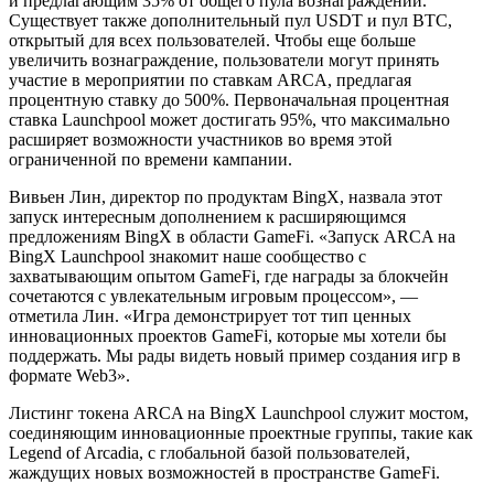
и предлагающим 35% от общего пула вознаграждений.
Существует также дополнительный пул USDT и пул BTC,
открытый для всех пользователей. Чтобы еще больше
увеличить вознаграждение, пользователи могут принять
участие в мероприятии по ставкам ARCA, предлагая
процентную ставку до 500%. Первоначальная процентная
ставка Launchpool может достигать 95%, что максимально
расширяет возможности участников во время этой
ограниченной по времени кампании.
Вивьен Лин, директор по продуктам BingX, назвала этот
запуск интересным дополнением к расширяющимся
предложениям BingX в области GameFi. «Запуск ARCA на
BingX Launchpool знакомит наше сообщество с
захватывающим опытом GameFi, где награды за блокчейн
сочетаются с увлекательным игровым процессом», —
отметила Лин. «Игра демонстрирует тот тип ценных
инновационных проектов GameFi, которые мы хотели бы
поддержать. Мы рады видеть новый пример создания игр в
формате Web3».
Листинг токена ARCA на BingX Launchpool служит мостом,
соединяющим инновационные проектные группы, такие как
Legend of Arcadia, с глобальной базой пользователей,
жаждущих новых возможностей в пространстве GameFi.