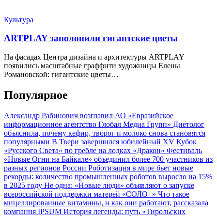
Культура
ARTPLAY заполонили гигантские цветы
На фасадах Центра дизайна и архитектуры ARTPLAY
появились масштабные граффити художницы Елены
Романовской: гигантские цветы…
Популярное
Александр Рабинович возглавил АО «Евразийское
информационное агентство Глобал Медиа Групп»
Диетолог
объяснила, почему кефир, творог и молоко снова становятся
популярными
В Твери завершился юбилейный XV Кубок
«Русского Света» по гребле на лодках «Дракон»
Фестиваль
«Новые Огни на Байкале» объединил более 700 участников из
разных регионов России
Роботизация в мире бьет новые
рекорды: количество промышленных роботов выросло на 15%
в 2025 году
Не одна: «Новые люди» объявляют о запуске
всероссийской поддержки матерей «СОЛО+»
Что такое
мицеллированные витамины, и как они работают, рассказала
компания IPSUM
История легенды: путь «Тирольских