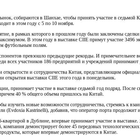
нок, собираются в Шанхае, чтобы принять участие в седьмой К
дит в этом году с 5 по 10 ноября.
ятие, в рамках которого в прошлом году были заключены сделки
аксимумом. В этом году в выставке CIIE примут участие 3496 э
ным футбольным полям.
спонентов превзошло предыдущие рекорды. И примечательнее все
реди всех участников 186 предприятий и учреждений принимают у
и открытости и сотрудничества Китая, представляющим официа
ии открытия выставки CIIE этого года в понедельник.
и, принимает участие в выставке седьмой год подряд. После св
 причем 40 % общего объема пришлось на Китай.
обы изучить новые возможности сотрудничества, стремясь к вза
(Evdoxia Kastrinelli), добавив, что оператор порта продолжит 
-квартирой в Дублине, впервые принимает участие в выставке.
, компания демонстрирует более 45 передовых технологических
продукты, которые впервые демонстрируются в Китае.