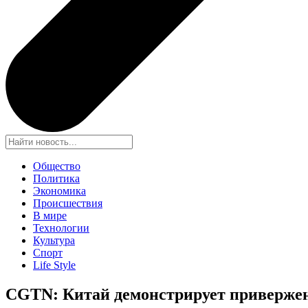
Общество
Политика
Экономика
Происшествия
В мире
Технологии
Культура
Спорт
Life Style
CGTN: Китай демонстрирует приверже