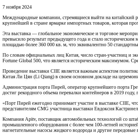
7 ноября 2024
Международные компании, стремящиеся выйти на китайский ры
крупнейшей в стране ярмарке импортных товаров, которая прохо
Эта выставка — глобальное экономическое и торговое меропри
превысило результат предыдущего года и стало историческим м
площадью более 360 000 кв. м, что эквивалентно 50 стандарт
По словам официальных лиц Китая, число стран-участниц и эк
Fortune Global 500, что является историческим максимумом. С
Проведение выставки CIIE является важным аспектом политик
Китая Ли Цян (Li Qiang) в своем основном докладе на церемон
Администрация порта Пирей, оператор крупнейшего порта Греци
достиг рекордного объема перевалки контейнеров в 2019 году,
«Порт Пирей ежегодно принимает участие в выставке CIIE, чт
представителям CMG участница выставки Евдоксия Кастринелли 
Компания Apitv, поставщик автомобильных технологий со штаб
промышленного оборудования с более чем 100-летней историей
нагнетательные насосы жидкого водорода и другие передовые 