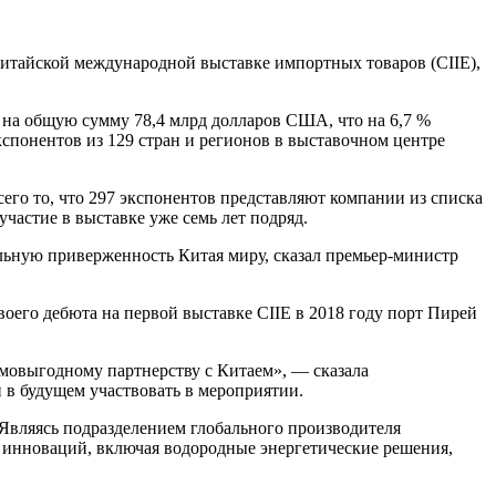
итайской международной выставке импортных товаров (CIIE),
 на общую сумму 78,4 млрд долларов США, что на 6,7 %
кспонентов из 129 стран и регионов в выставочном центре
го то, что 297 экспонентов представляют компании из списка
частие в выставке уже семь лет подряд.
льную приверженность Китая миру, сказал премьер-министр
оего дебюта на первой выставке CIIE в 2018 году порт Пирей
имовыгодному партнерству с Китаем», — сказала
и в будущем участвовать в мероприятии.
 Являясь подразделением глобального производителя
 инноваций, включая водородные энергетические решения,